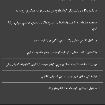
د داعش-K د زیاتیدونکي ګواښونو په وړاندې نړیواله همکاري اړینه ده
متحده ملتونه: ۲.۷ میلیونه افغان راستنېدونکي د بشري مرستې بیړنۍ اړتیا
لري
پر کابل نظامي هوایي ډګر باندې راکټي برید ترسره شو
پاکستان د افغانستان د ترهګرو ګواښو بیا په اړه اندیښنه لري
چین: د افغانستان د اقتصاد پیاوړي کیدو سره د ترهګرۍ ګواښونه کمیدلی شي
ترکیه کې افغان کډوالو لپاره نوې امنیتي ننګونې
د کابل د ودانیو کیفیت ته د اندیښنو زنګ