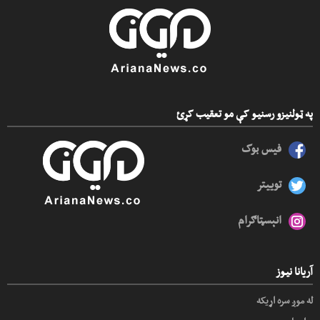
په ټولنیزو رسنیو کې مو تعقیب کړئ
فیس بوک
توییتر
انېسټاګرام
آریانا نیوز
له موږ سره اړیکه