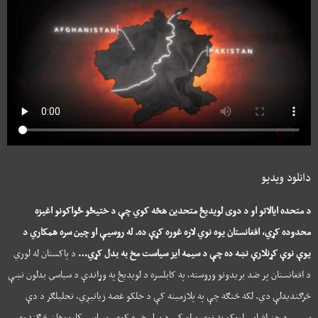
دانلود ویدیو
د متحده ایالاتو او د دوی لویدیځ متحدین هڅه کوي چې د ختیځو ځواکونو اغیزه
محدوده کړي، افغانستان یوه نوي لاره غوره کړې ده. له روسیې او چین سره همکاري د
یوې نوې کړنلارې نښه ده چې د سیمه ایز سیاست مخ به بدل کړي…
د پاکستان له لوري
د افغانستان پر ضد بریدونو وروسته، په کابلسره د لویدیځ په وړاندې د سیاسي بدلون نښې
څرګندیدلې دي. لکه څنګه چې په پلازمینه کې د خلکو غصه زیاتیږي، تحلیلګر د دې
سیمې د جغرافیايي اړیکو په نوي پړاو کې د پیل خبره کوي. سیاسي کارپوهان څرګندوي