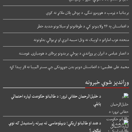
بریتانیا د ټرمپ د هورمزو تنگۍ د پوځي پلان ملاتړ نه کوي
د افغانستان په ۲۶ ولایتونو کې د طوفانونو او سیلابونو شدید خطر
متحده عرب اماراتو د اوپیک نه وتل؛ سیمه ایزې او نړیوالې بدلونونه
د انصار عباسي د ایران پر وړاندې د پوځې بریدونو پرځای د هوښیارۍ غوښتنه
محمد علي عظیمی: د افغانستان دویم بدن جوړونکی چې مستر المپیا ته لار پیدا کړه
وړاندیز شوي خبرونه
د خلیل‌الرحمان حقاني ترور: د طالبانو حکومت لپاره احتمالي
پایلې
د هند او طالبانو اړیکې؛ ډیپلوماسۍ ته بیرته راستنیدل که نوي
ننګونې؟