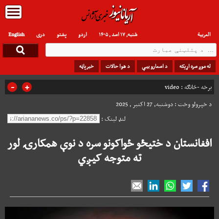
العربیة
شنبه, ۱۷ اسد , ۱۴۰۵
اردو
پشتو
دری
English
له موږ سره اړیکه
د اسعارو بیې
د هوا حالات
خبرپاڼه
-
+
برخه -څانګه :
video
د خپرولو وخت : دوشنبه, 27 اکتبر , 2025
لنډ لینک :
افغانستان د ختیځو ځواکونو سره د نوې همکارۍ لور
ته متوجه کیږي