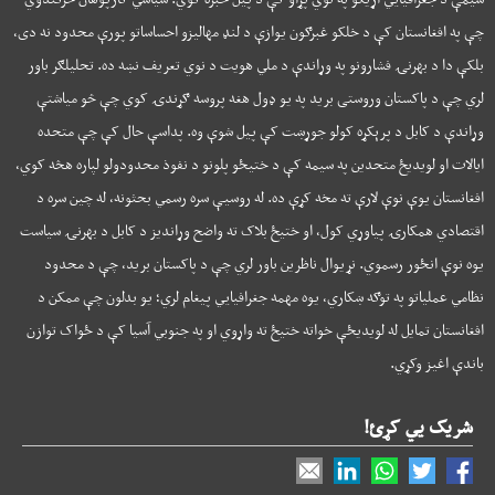
چې په افغانستان کې د خلکو غبرګون یوازې د لنډ مهالیزو احساساتو پورې محدود نه دی،
بلکې دا د بهرنۍ فشارونو په وړاندې د ملي هویت د نوي تعریف نښه ده. تحلیلګر باور
لري چې د پاکستان وروستی برید په یو ډول هغه پروسه ګړندۍ کوي چې څو میاشتې
وړاندې د کابل د پرېکړه کولو جوړښت کې پیل شوې وه. پداسې حال کې چې متحده
ایالات او لویدیځ متحدین په سیمه کې د ختیځو پلونو د نفوذ محدودولو لپاره هڅه کوي،
افغانستان یوې نوې لارې ته مخه کړې ده. له روسیې سره رسمي بحثونه، له چین سره د
اقتصادي همکارۍ پیاوړي کول، او ختیځ بلاک ته واضح وړاندیز د کابل د بهرنۍ سیاست
یوه نوې انځور رسموي. نړیوال ناظرین باور لري چې د پاکستان برید، چې د محدود
نظامي عملیاتو په توګه ښکاري، یوه مهمه جغرافیايي پیغام لري؛ یو بدلون چې ممکن د
افغانستان تمایل له لویدیځې خواته ختیځ ته واړوي او په جنوبي آسیا کې د ځواک توازن
باندې اغیز وکړي.
شریک یي کړئ!