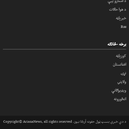
د اسعارو بیې
د هوا حالات
خبرپاڼه
Rss
برخه -څانګه
کورپاڼه
افغانستان
نړۍ
ولایتي
ویډیوګانې
انځورونه
Copyright© ArianaNews, all rights reserved .د دې خبري بنسټ ټول حقونه آریانا نیوز