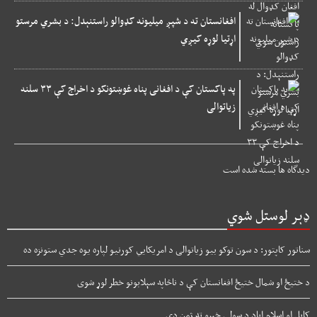
افغانستان ته د شپږ میلیونه کډوالو راستنېدل: د بشري مرستو
اړتیا لوړه کیږي
په پاکستان کې د افغانی پناه غوښتونکو د اخراج کې ۳۳ سلنه
زیاتوالی
دیدگاه ها بسته شده است
ډېر لوستل شوي
سناتور کاپتور: د سون توکو بیو زیاتوالی د امریکایي کورنیو لپاره یوه جدي ستونزه ده
د ختیځ او شمال ختیځ افغانستان کې د ناڅاپه سېلابونو خطر لوړ شوی
کابل او اسلام اباد د سولې خبرو ته ژمن دي