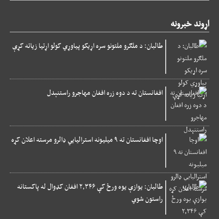
اړوند خبرونه
طالبان: د ملګرو ملتونو سره اړیکو پیاوړي کولو اړتیا زیاته کړې
افغانستان ته د دوه زره افغان مهاجرو راستنېدل
اوچا افغانستان ته ۹ میلیونه استرالیایي ډالرو مرسته اعلان کړه
طالبان: یوازې یوه ورځ کې ۲,۳۴۶ افغان کډوال له پاکستانه
راستون شوي