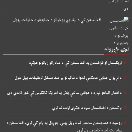
افغانستان کې د برتانوي پوځیانو د جنایتونو د حقیقت پټول
نوی خبرونه
ازبکستان او قزاقستان په افغانستان کې د صادراتو زیاتولو هوکړه
د نړیوال جنایي محکمې لخوا د طالبانو پر ضد مسقل تحقیقات پیل شول
د افغان اتباعو لپاره د موقتي ساتنې پلان په امریکا کانګرس کې غور لاندې دی
پاکستان د افغانستان سره د جګړې اراده نه لري
روسیه د هندوستان سمندر ته د ریل پټلۍ جوړول په پام کې لري، افغانستان د
ټرانزیت لپاره کلیدي رول لري