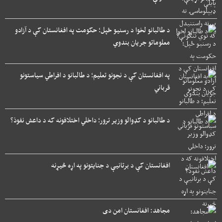
د طالبانو لخوا د رسنیو ځپل؛ حکومت په افغانستان کې د آزادو
معلوماتو جریان بندوي
په افغانستان کې د نجونو تعلیم؛ د طالبانو د افراطي سیاستونو
قرباني
د طالبانو د کډوالو وزیر ترور؛ داخلي اختلافونه که د داعش نفوذ؟
افغانستان کې د برتانیې د جنایتونو په اړه څیړنه
مجاهد: افغانستان امن دی