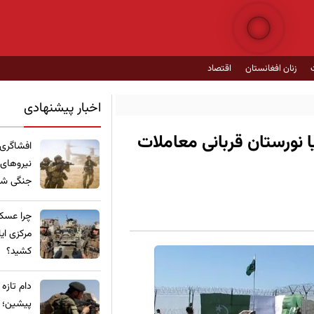
زنان افغانستان
اقتصاد
اخبار پیشنهادی
 نورستان قربانی معاملات
​افشاگری
نیروهای
جنگی شده
چرا عسکر
مرکزی ای
کشید؟
​دام تازه
پیشین؛ ع