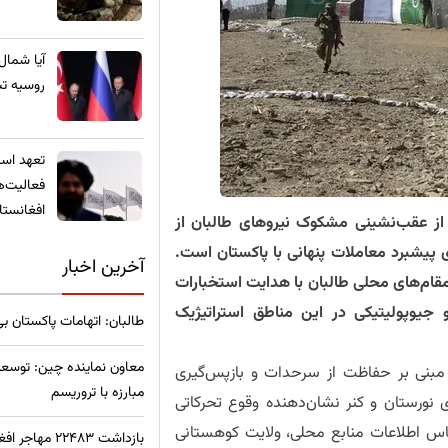
​آیا شمال
روسیه تب
تعهد استخ
فعالیت‌ه
افغانستا
ی از عقب‌نشینی مشکوک نیروهای طالبان از
 پیشبرد معاملات پنهانی با پاکستان است.
آخرین اخبار
قام‌های محلی طالبان با هدایت استخبارات
 جیوپولیتیکی در این مناطق استراتیژیک
طالبان: اتهامات پاکستان ب
معاون نماینده چین: توسعه
 مبنی بر حفاظت از سرحدات و بازپس‌گیری
مبارزه با تروریسم
ای نورستان و کنر نشان‌دهنده وقوع تحرکاتی
اس اطلاعات منابع محلی، ولایت کوهستانی
بازداشت ۲۲۴۸۳ مهاجر افغان در ترکیه؛ آمار نگران‌کننده