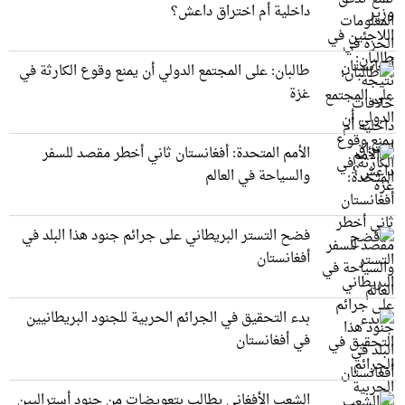
داخلية أم اختراق داعش؟
طالبان: على المجتمع الدولي أن يمنع وقوع الكارثة في
غزة
الأمم المتحدة: أفغانستان ثاني أخطر مقصد للسفر
والسياحة في العالم
فضح التستر البريطاني على جرائم جنود هذا البلد في
أفغانستان
بدء التحقيق في الجرائم الحربیة للجنود البريطانيین
في أفغانستان
الشعب الأفغاني يطالب بتعويضات من جنود أستراليين