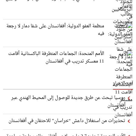
منظمة العفو الدولية: أفغانستان على شفا دمار لا رجعة
فيه
الأمم المتحدة: الجماعات المتطرفة الباكستانية أقامت
11 معسكر تدريب في أفغانستان
آخر الاخبار
روسيا تبحث عن طرق جديدة للوصول إلى المحيط الهندي عبر
أفغانستان
تحذيرات من استغلال داعش “خراسان” للاحتقان في أفغانستان