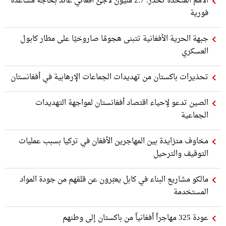
الأمم المتحدة تحذر: 2.7 مليون لاجئ أفغاني عائد بحاجة مساعدة
فورية
جبهة الحرية الأفغانية تتبنى هجومًا صاروخيًا على مطار كابول
العسكري
تحذيرات باكستان من تهديدات الجماعات الإرهابية في أفغانستان
الصين تدعو لإحياء اقتصاد أفغانستان لمواجهة التهديدات
الجماعية
مخاوف متزايدة بين المهاجرين الأفغان في تركيا بسبب عمليات
التوقيف والترحيل
مالكو مشاريع البناء في كابل يعبّرون عن قلقهم من جودة المواد
المستخدمة
عودة 325 مهاجراً أفغانياً من باكستان إلى وطنهم