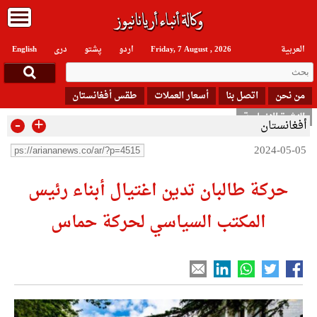
العربیة
Friday, 7 August , 2026
اردو
پشتو
دری
English
من نحن
اتصل بنا
أسعار العملات
طقس أفغانستان
النشرة الإخبارية
-
+
أفغانستان
2024-05-05
حركة طالبان تدين اغتيال أبناء رئيس
المكتب السياسي لحركة حماس