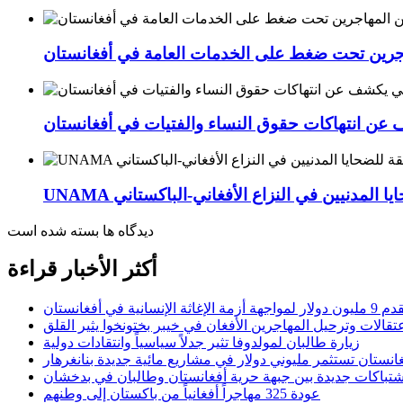
اجرين تحت ضغط على الخدمات العامة في أفغانستان
عن انتهاكات حقوق النساء والفتيات في أفغانستان
ايا المدنيين في النزاع الأفغاني-الباكستاني
دیدگاه ها بسته شده است
أكثر الأخبار قراءة
الإنسانية في أفغانستان
عتقالات وترحيل المهاجرين الأفغان في خيبر بختونخوا يثير القلق
زيارة طالبان لمولدوفا تثير جدلاً سياسياً وانتقادات دولية
انستان تستثمر مليوني دولار في مشاريع مائية جديدة بنانغرهار
شتباكات جديدة بين جبهة حرية أفغانستان وطالبان في بدخشان
عودة 325 مهاجراً أفغانياً من باكستان إلى وطنهم