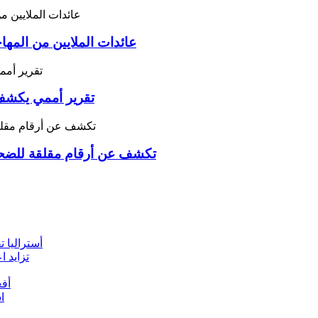
عائدات الملايين من المه
تقرير أممي يكشف 
UNAMA تكشف عن أرقام مقلقة للضح
أستراليا تقدم 9 مليون دولار لمواجهة أزمة الإغاثة 
تزايد ا
أفغ
ا