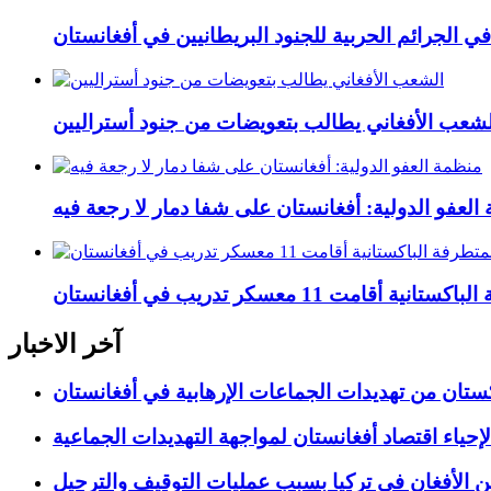
في الجرائم الحربیة للجنود البريطانيین في أفغانستان
لشعب الأفغاني يطالب بتعويضات من جنود أستراليين
العفو الدولية: أفغانستان على شفا دمار لا رجعة فيه
 11 معسكر تدريب في أفغانستان
آخر الاخبار
ستان من تهديدات الجماعات الإرهابية في أفغانستان
إحياء اقتصاد أفغانستان لمواجهة التهديدات الجماعية
ن الأفغان في تركيا بسبب عمليات التوقيف والترحيل