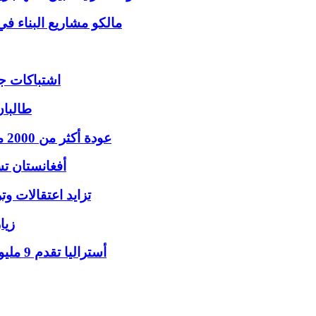
مالكو مشاريع البناء ف
اشتباكات ج
طالبان
عودة أكثر من 2000 مهاجر أفغاني من باكستان وإيران وسط ظروف صعبة
أفغانستان تس
تزايد اعتقالات وت
زيا
أستراليا تقدم 9 مليون دولار لمواجهة أزمة الإغاثة الإنسانية في أفغانستان