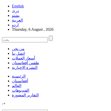
English
دری
پشتو
العربیة
اردو
Thursday, 6 August , 2026
من نحن
اتصل بنا
أسعار العملات
طقس أفغانستان
النشرة الإخبارية
الرئيسية
أفغانستان
العالم
الفیدیوهات
التقاریر المصورة
-
+