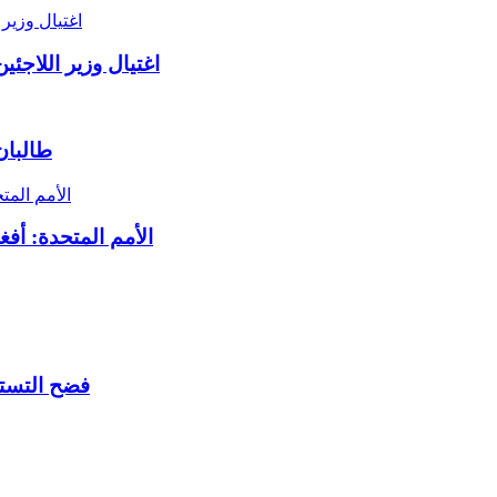
اغتيال وزير اللاجئ
طالبان
الأمم المتحدة: أف
فضح التستر