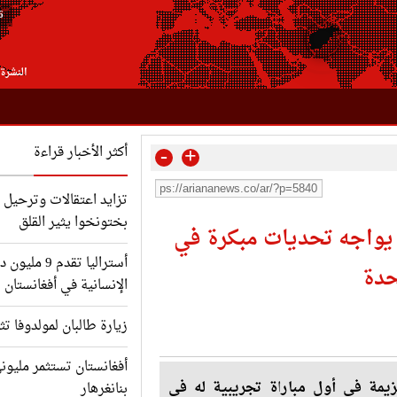
6
النشرة 
-
+
أكثر الأخبار قراءة
تزايد اعتقالات وترحيل ا
بختونخوا يثير القلق
 يواجه تحديات مبكرة في
أستراليا تقدم
حدة
الإنسانية في أفغانستان
زيارة طالبان لمولدوفا تث
أفغانستان تستثمر مليون
زيمة في أول مباراة تجريبية له في
بنانغرهار