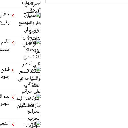
طالبان
وقوع ا
الأمم 
مقصد ل
فضح ا
جنود ه
بدء ال
للجنود
الشعب