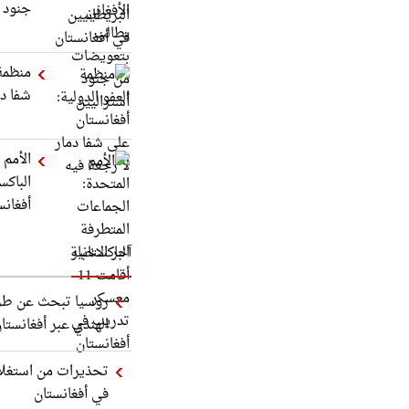
جنود أ
منظمة 
شفا دم
الأمم 
أفغانس
آخر الاخبار
روسيا تبحث عن طر
الهندي عبر أفغانستا
تحذيرات من استغلا
في أفغانستان