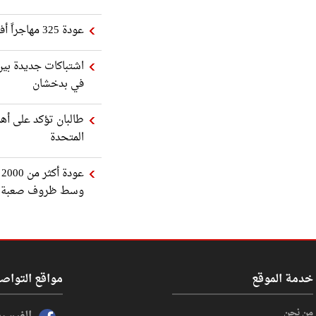
عودة 325 مهاجراً أفغانياً من باكستان إلى وطنهم
اشتباكات جديدة بين
في بدخشان
طالبان تؤكد على أهم
المتحدة
ع
وسط ظروف صعبة
خدمة الموقع
مواقع التواص
من نحن