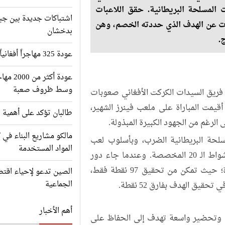
 المسلحة البريطانية. حقق اللاعبات
اشتباكات جديدة بين جبه
 مما جعلهن بعيدات عن الهدف الذي حددته الخصم، وهن
بدخشان
.
عودة 325 مهاجراً أفغانياً من باكستان إلى وطنهم
عودة أك
وسط ظروف صعبة
ه فريق السيدات الكركت الأفغاني صعوبات
أقيمت المباراة على ملعب فينرز الشهير،
طالبان تؤكد على أهمية ت
لرغم من الجهود الكبيرة المبذولة.
مالكو مشاريع البناء في 
مسلحة البريطانية الضرب، وبأسلوب لعب
المواد المستخدمة
هجومي، حددوا هدفًا صعبًا قدره 149 نقطة في الأشواط الـ 20 المخصصة. وعندما جاء دور
فريق أفغانستان للضرب، واجه الفريق تحديات كبيرة؛ حيث تمكن من تحقيق 97 نقطة فقط،
الصين تدعو لإحياء اقتص
الجماعية
قيق الهدف بفارق 52 نقطة.
أهم الأخبار
 دعم وتحضير واسعة تهدف إلى الحفاظ على