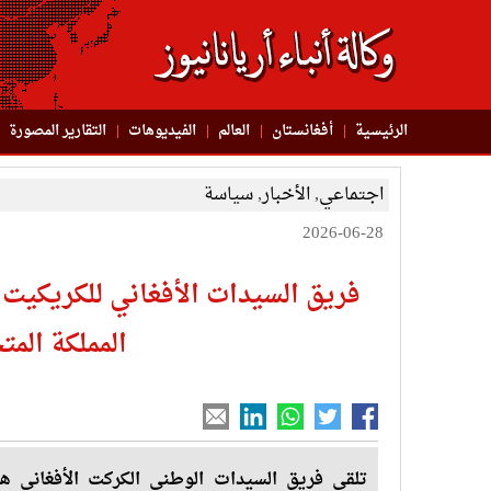
الرئيسية
أفغانستان
العالم
الفیدیوهات
التقاریر المصورة
اجتماعي
,
الأخبار
,
سياسة
2026-06-28
فريق السيدات الأفغاني للكريكيت
المملكة المت
تلقى فريق السيدات الوطني الكركت الأفغاني ه