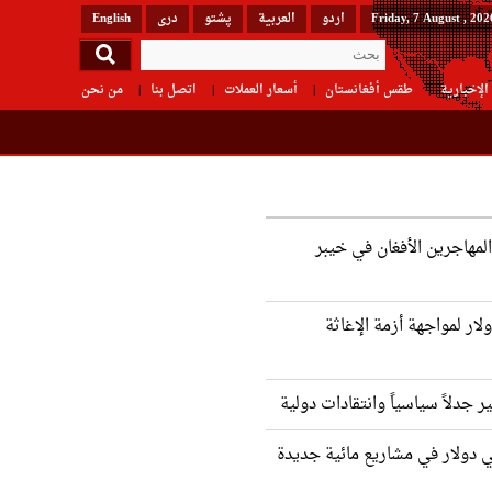
Friday, 7 August , 202
اردو
العربیة
پشتو
دری
English
الإخبارية
طقس أفغانستان
أسعار العملات
اتصل بنا
من نحن
لمهاجرين الأفغان في خيبر
 9 مليون دولار لمواجهة أزمة الإغاثة
ير جدلاً سياسياً وانتقادات دولية
ي دولار في مشاريع مائية جديدة