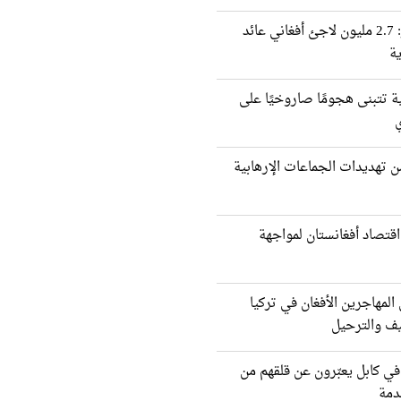
الأمم المتحدة تحذر: 2.7 مليون لاجئ أفغاني عائد
ة
ية تتبنى هجومًا صاروخيًا على
ي
 تهديدات الجماعات الإرهابية
اقتصاد أفغانستان لمواجهة
لمهاجرين الأفغان في تركيا
يف والترحيل
 في كابل يعبّرون عن قلقهم من
دمة