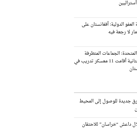
ستراليين
العفو الدولية: أفغانستان على
ار لا رجعة فيه
المتحدة: الجماعات المتطرفة
الباكستانية أقامت 11 معسكر تدريب في
تان
ق جديدة للوصول إلى المحيط
ن
ل داعش “خراسان” للاحتقان