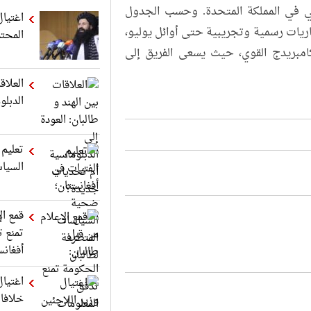
ني في المملكة المتحدة. وحسب الجدول
اغتيال
ريات رسمية وتجريبية حتى أوائل يوليو،
المحت
مبريدج القوي، حيث يسعى الفريق إلى
العلاق
الدبل
تعليم 
السياس
قمع ال
تمنع ت
أفغانس
اغتيال
خلافا