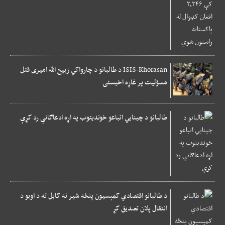
ISIS-Khorasan د طالبانو د چارواکي زبیح الله امیری قتل
مسؤلیت پر غاړه اخیستی
طالبانو د چینایي اتباعو خوندیتوب په اړه ادعاګانې رد کړې
د طالبانو اقتصادي کمېسیون پنځه شیر نه کابل ته د اوبو د
انتقال پلان تصديق کړ