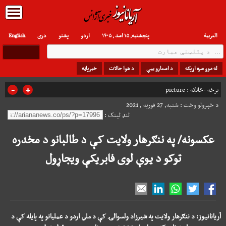
العربیة
پنجشنبه, ۱۵ اسد , ۱۴۰۵
اردو
پشتو
دری
English
له موږ سره اړیکه
د اسعارو بیې
د هوا حالات
خبرپاڼه
-
+
برخه -څانګه :
picture
د خپرولو وخت : شنبه, 27 فوریه , 2021
لنډ لینک :
عکسونه/ په ننګرهار ولایت کې د طالبانو د مخدره
توکو د یوې لوی فابریکې ویجاړول
آریانانیوز: د ننګرهار ولایت په شیرزاد ولسوالۍ کې د ملي اردو د عملیاتو په پایله کې د