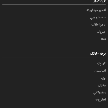
آریانا نیوز
له موږ سره اړیکه
د اسعارو بیې
د هوا حالات
خبرپاڼه
Rss
برخه -څانګه
کورپاڼه
افغانستان
نړۍ
ولایتي
ویډیوګانې
انځورونه