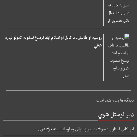
روسیه او طالبان: د کابل او اسلام اباد ترمنځ تنشونه کمولو لپاره
هڅې
دیدگاه ها بسته شده است
ډېر لوستل شوي
امریکايي استازې د سونګ د بیو زیاتوالي په اړه اندیښنه څرګندوي