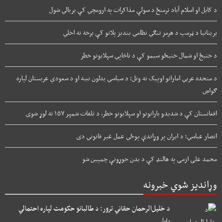
د کابل او اسلام آباد ترمنځ د سولې مذاکرات په ارومچي کې بريالي شول
بریتانیا د ټرمپ د هرمز تنګي نظامي بندیز پلانو کې برخه نه اخلي
د ختیځ او شمال ختیځو سیمو کې د ناڅاپي سېلابونو خطر
د متحده عربي اماراتو اوپیک نه وتل: د سیاسي بدلون نښه او د سعودي عربستان لپاره
ګواښ
افغانستان کې د شدیدو بارانونو او سېلابونو خطر، د تلفات شمېر ۱۵۷ ته لوړ شوی
انصار عباسي: د ایران پر وړاندې پوځي عمل غیر قانوني دی
محمد علی ازمی په هالنډ کې د بدن جوړونې چمپین شو
وړاندیز شوي خبرونه
د خلیل‌الرحمان حقاني ترور: د طالبانو حکومت لپاره احتمالي
پایلې