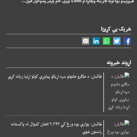
هیرویینو یوه لویه فابریکه ویجاړه او 1،000 بورۍ خام چرس وسوځول شول…
شریک یي کړئ!
اړوند خبرونه
طالبان: د ملګرو ملتونو سره اړیکو پیاوړي کولو اړتیا زیاته کړې
طالبان: یوازې یوه ورځ کې ۲,۳۴۶ افغان کډوال له پاکستانه
راستون شوي