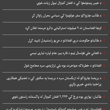
د خیبر پښتونخوا کې د افغان کډوال نیول زیات شوي
د طالب چارواکو سفر مولوډوا کې سیاسي بحران راولاړ کړ
اوچا افغانستان ته ۹ میلیونه استرالیایي ډالرو مرسته اعلان کړه
د طالبانو حکومت درې افغانانو د مړیو راستنیدل تایید کړل
د افغاني ملي فوتسال ټیم د قاره ييز جام لپاره تیاری نیسي
افغانانو د خطرناکه مهاجرت یوه بلې تراژیدۍ سره مخامخ شول
د بريشنا چارواکو له ازبکستان سره د برېښنا په سکتور کې د تخنیکي همکارۍ
پراختیا باندې خبرې وکړې
طالبان: یوازې یوه ورځ کې ۲,۳۴۶ افغان کډوال له پاکستانه راستون شوي
افغانستان ته د شپږ میلیونه کډوالو راستنېدل: د بشري مرستو اړتیا لوړه کیږي