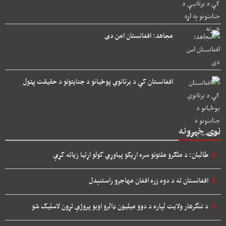
مجاهد: افغانستان امن دی
افغانستان کې د برتانوي پوځیانو د جنایتونو د حقیقت پټول
نوی خبرونه
طالبان: د ملګرو ملتونو سره اړیکو پیاوړي کولو اړتیا زیاته کړې
افغانستان ته د دوه زره افغان مهاجرو راستنېدل
د ننگرهار ولایت لپاره د دوو میلیون ډالرو اوبو پروژې تړون لاسلیک شو