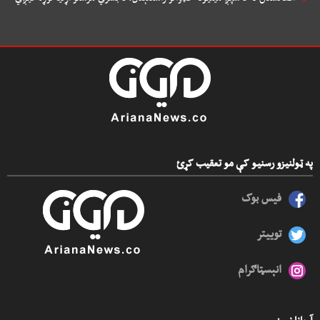
په ټولنیزو رسنیو کې مو تعقیب کړئ
فیس بوک
توییتر
انېسټاګرام