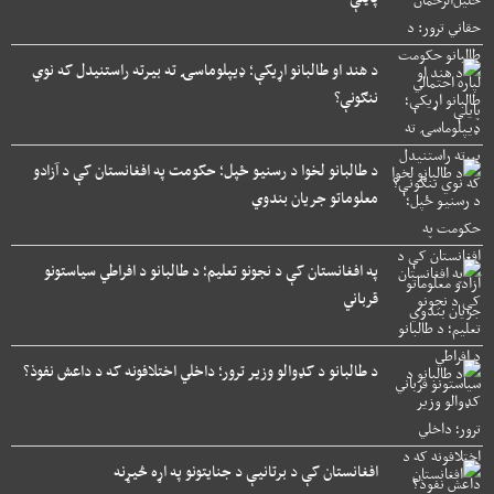
د هند او طالبانو اړیکې؛ ډیپلوماسۍ ته بیرته راستنیدل که نوي
ننګونې؟
د طالبانو لخوا د رسنیو ځپل؛ حکومت په افغانستان کې د آزادو
معلوماتو جریان بندوي
په افغانستان کې د نجونو تعلیم؛ د طالبانو د افراطي سیاستونو
قرباني
د طالبانو د کډوالو وزیر ترور؛ داخلي اختلافونه که د داعش نفوذ؟
افغانستان کې د برتانیې د جنایتونو په اړه څیړنه