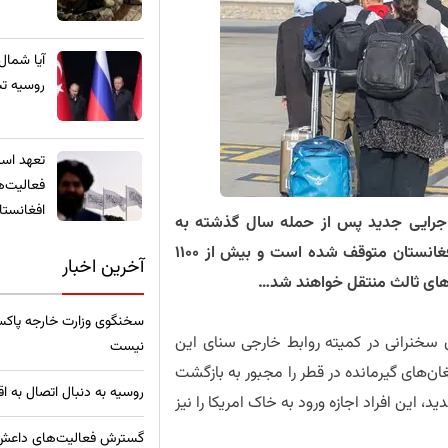
​آیا شمال
روسیه تب
تعهد استخ
فعالیت‌ه
افغانستا
ن اجرایی جدید پس از حمله سال گذشته به
عساکر گارد ملی، اعلام کرد که روند پذیرش باشنده گان افغانستان متوقف شده است و بیش از ۱۱۰۰
آخرین اخبار
رهای ثالث منتقل خواهند شد…
سخنگوی وزارت خارجه پاکس
ن سخنرانی در کمیته روابط خارجی سنای این
نیست
ان‌های گیرمانده در قطر را مجبور به بازگشت
روسیه به دنبال اتصال به ا
، این افراد اجازه ورود به خاک امریکا را نیز
گسترش فعالیت‌های داعش خ