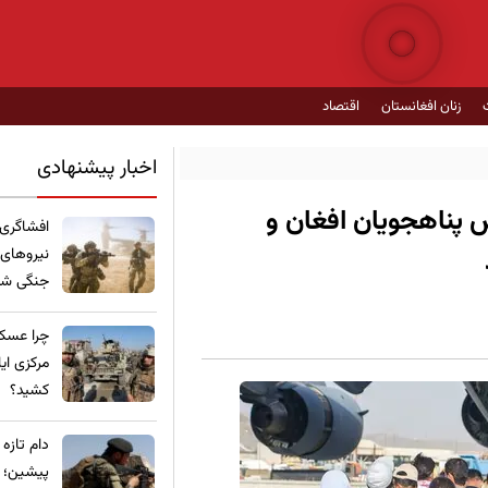
زنان افغانستان
اقتصاد
اخبار پیشنهادی
ش پناهجویان افغان و
​افشاگری
نیروهای
جنگی شده
چرا عسکر
مرکزی ای
کشید؟
​دام تازه
پیشین؛ ع