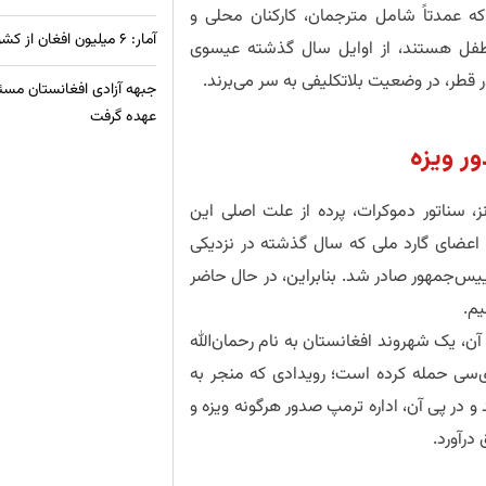
گان افغانستان که عمدتاً شامل مترجمان، کارکنان محلی و
آمار: ۶ میلیون افغان از کشورهای همسایه به وطن بازگشته‌اند
ران سابق نهادهای امریکایی به همراه بیش از ۴۰۰ طفل هستند، از اوایل سال گذشته عیسوی
جبهه آزادی افغانستان مسئ
عهده گرفت
ر ویزه
، سناتور دموکرات، پرده از علت اصلی این
عضای گارد ملی که سال گذشته در نزدیکی
یس‌جمهور صادر شد. بنابراین، در حال حاضر
یم.
آن، یک شهروند افغانستان به نام رحمان‌الله
ی‌سی حمله کرده است؛ رویدادی که منجر به
ر پی آن، اداره ترمپ صدور هرگونه ویزه و
درآورد.