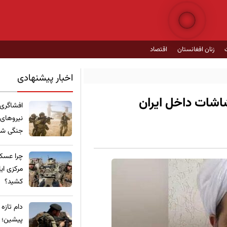
زنان افغانستان
اقتصاد
اخبار پیشنهادی
شاشات داخل ایران
​افشاگری
نیروهای
جنگی شده
چرا عسکر
مرکزی ای
کشید؟
​دام تازه
پیشین؛ ع