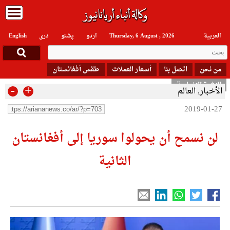
العربیة
Thursday, 6 August , 2026
اردو
پشتو
دری
English
من نحن
اتصل بنا
أسعار العملات
طقس أفغانستان
النشرة الإخبارية
-
+
الأخبار
,
العالم
2019-01-27
لن نسمح أن يحولوا سوريا إلى أفغانستان
الثانية