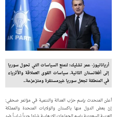
أريانانيوز- عمر تشليك: لنمنع السياسات التي تحول سوريا
إلى أفغانستان الثانية. سياسات القوى العملاقة والأثرياء
في المنطقة تجعل سوريا غیرمستقرة ومتزعزعة..
أعلن المتحدث بإسم حزب العدالة والتنمية في مؤتمر صحفي:
إنّ بعض الدول منها باكستان والولايات المتحدة والمملكة
العربية السعودية بإسم الجماعات الإرهابية شنّوا حرباً نيابياً ضد