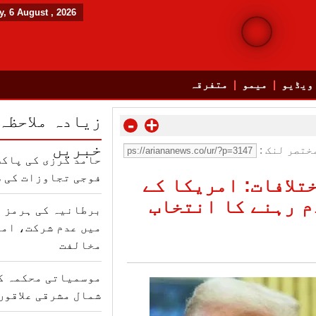
, 6 August , 2026
ویڈیو
میمو
متفرقہ
زیادہ ملاحظہ
-
+
خبریں
ختصر لنک :
حامد کرزی کی پاکس
فوجی تجاوزات کی 
تلافات: امریکا کے
م رہنے کا انتخاب
برطانیہ کی ہرمز ت
میں عدم شرکت، امر
مخالفت
موسمیاتی محکمہ کا
شمال مشرقی علاقوں 