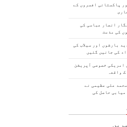
ور پاکستانی افسروں کے
اری
گار انصار عباسی کی
وں کی مذمت
د بارشوں اور سیلاب کی
 امریکی خصوصی آپریشن
ک واقعہ
حمد علی عظیمی نے
میابی حاصل کی
ریں