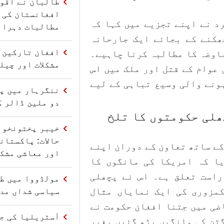
طالبان نے اقو
افغانستان کی 
د نے اپنے تجزیے میں کہا کہ
مطالبات دہرائ
ھکنے کے بجائے ایک جارحانہ
افغان تارکین و
اوضہ کا مطالبہ کرنا چاہیے۔
مشکلات اور چیل
 عوام کے قتل اور ملک میں اس
ونے والی وسیع تباہی کے لیے
ننگرہار میں پا
دو ملین ڈالر ک
چھلی حکومتوں کا تلخ
خیبر پختونخوا
حالات: پاکستان
کے ساتھ تعاون کے دوران اپنے
اور معاشی مشکل
یا کہ امریکا کی مانگوں کا
راست تعلق ہے۔ اس نے پچھلی
مولڈووا میں ط
کمزوری کی ایک نمایاں مثال
سیاسی شداں مدا
ضی میں جتنا افغان حکومت نے
آسٹریلیا کی ج
ٹن کی مانگیں بڑھ گئیں بغیر