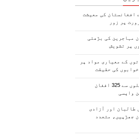
 افغانستان کی معیشت
ورت پر زور
ن مہاجرین کی بڑھتی
ں پر تشویش
وں کے معیاری مواد پر
خوابوں کی حقیقت
پاکستان کی جیلوں سے 325 افغان
ن واپسی
 طالبان اور آزادی
ن جھڑپیں، متعدد