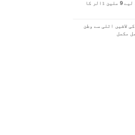
انسانی فنڈ کے لیے 9 ملین ڈالر کا
ی لاشیں اٹلی سے وطن
مل مکمل