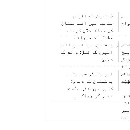
طالبان نے اقوام
متحدہ میں افغانستان
کی نمائندگی کیلئے
مطالبات دہرائے
بدخشاں میں ذبیح اللہ
امیری کا قتل: داعش کا
دعویٰ
امریکہ کی حمایت سے
پاکستان کا دباؤ:
کابل میں نئی حکمت
عملی کی جھلکیاں