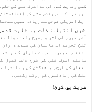
کسی رعایت کے۔ اس نے اشرف غنی کی حکوم
اور کہا کہ اس وقت، حتی کہ افغانستان 
ایک امریکی فوجی سے زیادہ نہیں سمجھا
​آخری انتباہ: ذلت یا ثابت قدم
آخر میں، اس اثر و رسوخ رکھنے والے ف
تلخ تجربے اب طالبان کی عہدے داران ک
انتخاب موجودہ عہدے داران کے ہاتھ م
سامنے اشرف غنی کی طرح ذلت قبول کر
افغان کی طرح، واشنگٹن کی بے انتہا م
ملک کی زیادتیوں کو روکے رکھیں۔
شریک یي کړئ!