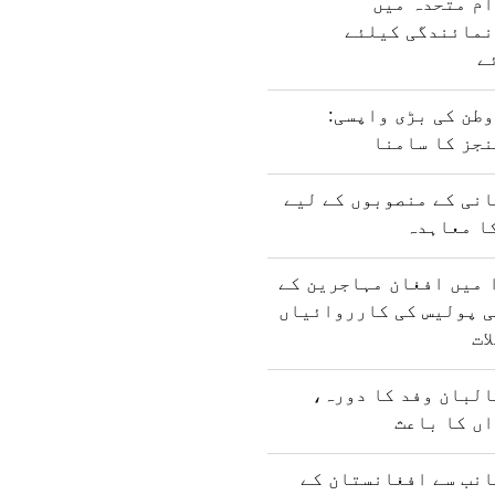
ام متحدہ میں
نمائندگی کیلئے
ے
طن کی بڑی واپسی:
نجز کا سامنا
نی کے منصوبوں کے لیے
ا معاہدہ
 میں افغان مہاجرین کے
ی پولیس کی کارروائیاں
ات
البان وفد کا دورہ،
ں کا باعث
انب سے افغانستان کے