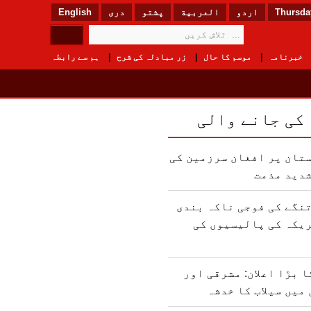
Thursday
اردو
العربیة
پشتو
دری
English
خبرنامہ
موسم کا حال
زر مبادلہ کی شرح
ہم سے رابطہ
 کی جانے والی
تان پر افغان سرزمین کی
شدید مذمت
نگے کی فوجی ناکہ بندی
یکہ کی پالیسیوں کی
 بڑا اعلان: مشرقی اور
میں سیلاب کا خدشہ