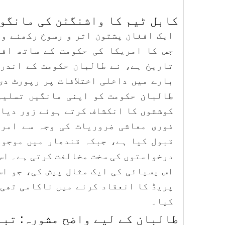
​کابل ٹیم کا واشنگٹن کی مانگو
ایک افغان پشتون اثر و رسوخ رکھنے وا
جس کا امریکا کی حکومت کے ساتھ افغ
تاریخ ہے، نے طالبان حکومت کے اندر 
بارے میں داخلی اختلافات پر رپورٹ دی
طالبان حکومت کو اپنی مانگیں تسلیم
کوششوں کا انکشاف کرتے ہوئے زور دیا 
فوری معاشی ضروریات کی وجہ سے امری
قبول کیا ہے، جبکہ قندھار میں موجود
درخواستوں کی سخت مخالفت کرتی ہے۔ اس
اس پسپائی کی ایک مثال پیش کی، جو اس
پریڈ کا انعقاد کرنے میں ناکامی تھی،
کیا۔
​طالبان کے لیے واضح مشورہ: تب