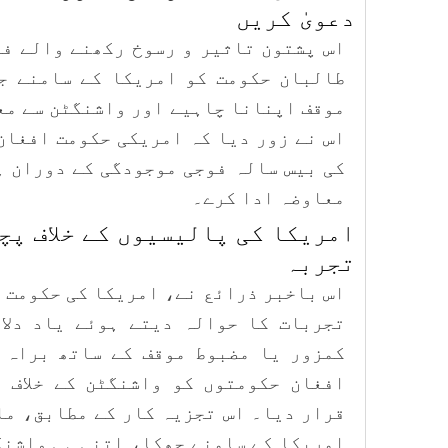
دعویٰ کریں
اس پشتون تاثیر و رسوخ رکھنے والے فر
طالبان حکومت کو امریکا کے سامنے ج
موقف اپنانا چاہیے اور واشنگٹن سے مع
اس نے زور دیا کہ امریکی حکومت افغان
کی بیس سالہ فوجی موجودگی کے دوران ہ
معاوضہ ادا کرے۔
​امریکا کی پالیسیوں کے خلاف پ
تجربہ
اس باخبر ذرائع نے، امریکا کی حکومت 
تجربات کا حوالہ دیتے ہوئے یاد دلا
کمزور یا مضبوط موقف کے ساتھ براہ 
افغان حکومتوں کو واشنگٹن کے خلاف 
قرار دیا۔ اس تجزیہ کار کے مطابق، ما
امریکا کے سامنے جھکا، اتنی ہی واشنگ