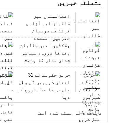
متعلقہ خبریں
افغانستان میں
طالبان اور آزادی
فرنٹ کے درمیان
جھڑپیں، متعدد
ہلاکتیں
مولڈووا میں طالبان
وفد کا دورہ، سیاسی
شداں مداں کا باعث
جرمن حکومت نے 31
افغان شہریوں کی وطن
واپسی کا عمل شروع کر
دیا
دیدگاه ها بسته شده است