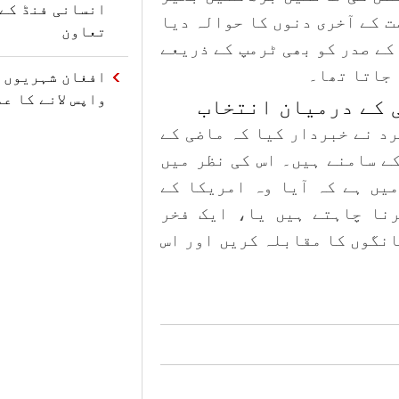
ت کے آخری دنوں کا حوالہ دیا
تعاون
کے صدر کو بھی ٹرمپ کے ذریعے
 جاتا تھا۔
افغان شہریوں ک
واپس لانے کا ع
ی کے درمیان انتخاب
رد نے خبردار کیا کہ ماضی کے
ے سامنے ہیں۔ اس کی نظر میں
یں ہے کہ آیا وہ امریکا کے
نا چاہتے ہیں یا، ایک فخر
انگوں کا مقابلہ کریں اور اس