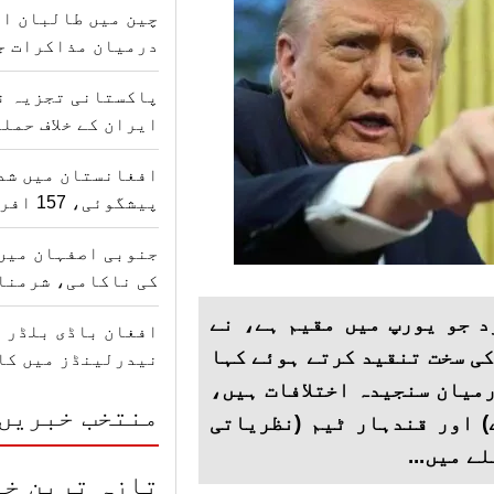
چین میں طالبان ا
درمیان مذاکرات ج
پاکستانی تجزیہ ن
ایران کے خلاف حمل
افغانستان میں شدی
پیشگوئی، 157 افراد کی جانیں گئیں
جنوبی اصفہان میں
کی ناکامی، شرمنا
د جو یورپ میں مقیم ہے، نے
افغان باڈی بلڈر م
کی سخت تنقید کرتے ہوئے کہا
نیدرلینڈز میں کا
رمیان سنجیدہ اختلافات ہیں،
منتخب خبریں
) اور قندہار ٹیم (نظریاتی
ے میں...
تازہ ترین خب