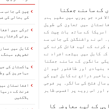
ں کے سامنے جھکنا
چین کی جانب سے
لا فرد جو یورپ میں مقیم ہے،
کی بحالی کی ضر
انستان میں تعاون کی طویل
ترکی میں افغا
امریکا کے ساتھ بات چیت کے
ہوئی گرفتاریو
۔ اس نے واشنگٹن کی جانب سے
 کرنے کے لیے قائل کرنے کی
کابل میں عمارت
کہ کابل میں بیٹھے افراد نے
تشویش، مہنگے 
کی مانگوں کے سامنے جھکنا
 بنیادی اور طاقتور ٹیم ان
مہاجرین کی وط
 باخبر ذرائع نے کابل ٹیم کی
 سال فتح کی سالگرہ پر فوجی
افغانستان میں
 اور اس رویے پر افسوس ظاہر
فرنٹ کے درمیا
ہلاکتیں
اہی کے لیے معاوضہ کا