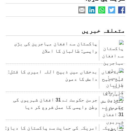
متعلقہ خبریں
پاکستان سے افغان مہاجرین کی بڑی
واپسی: طالبان کا اعلان
بدخشاں میں ذبیح اللہ امیری کا قتل:
داعش کا دعویٰ
جرمن حکومت نے 31 افغان شہریوں کی
وطن واپسی کا عمل شروع کر دیا
امریکہ کی حمایت سے پاکستان کا دباؤ: