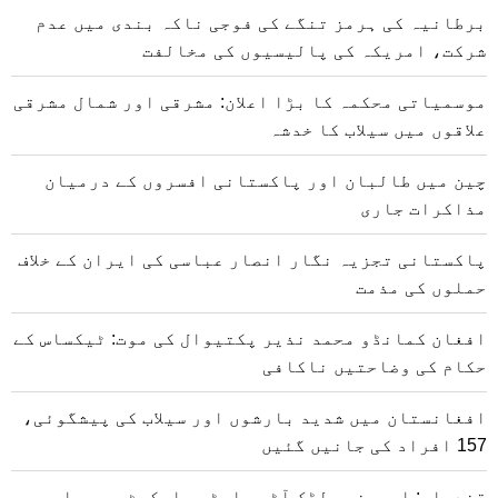
برطانیہ کی ہرمز تنگے کی فوجی ناکہ بندی میں عدم
شرکت، امریکہ کی پالیسیوں کی مخالفت
موسمیاتی محکمہ کا بڑا اعلان: مشرقی اور شمال مشرقی
علاقوں میں سیلاب کا خدشہ
چین میں طالبان اور پاکستانی افسروں کے درمیان
مذاکرات جاری
پاکستانی تجزیہ نگار انصار عباسی کی ایران کے خلاف
حملوں کی مذمت
افغان کمانڈو محمد نذیر پکتیوال کی موت: ٹیکساس کے
حکام کی وضاحتیں ناکافی
افغانستان میں شدید بارشوں اور سیلاب کی پیشگوئی،
157 افراد کی جانیں گئیں
قندھار: اسپین بولڈک آٹو پارٹس مارکیٹ میں مایوس