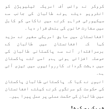
کروکر نے وائس آف امریکہ ٹیلیویژن کو
انٹرویو دیتے ہوئے طالبان کی جانب سے
سیکیورٹی فراہم کرنے میں ناکامی کو کابل
میں سفارت خانوں کی بندش قرار دیا۔
افغانستان میں سابق امریکی سفیر نے مزید
کہا کہ افغانستان میں طالبان کے
برسراقتدار آنے سے پاکستانی طالبان کی
حوصلہ افزائی ہوئی ہے، اسی لئے پاکستان
میں دہشت گردانہ کارروائیوں میں تیزی آئی
ہے۔
انہوں نے کہا کہ پاکستانی طالبان پاکستان
کی حکومت کو سرنگوں کرنے کیلئے اففانستان
میں طالبان کی حکمت عملی پر عمل پیرا ہیں۔
شریک یي کړئ!