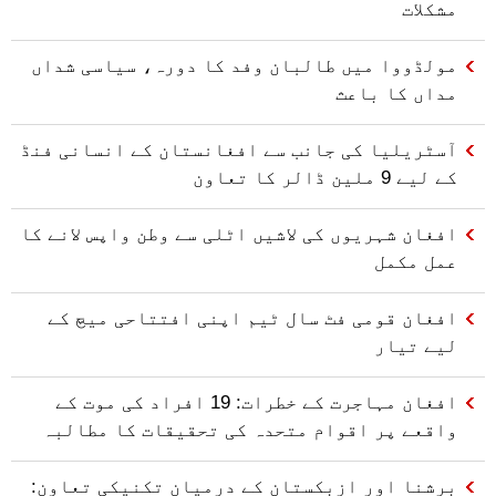
مشکلات
مولڈووا میں طالبان وفد کا دورہ، سیاسی شداں
مداں کا باعث
آسٹریلیا کی جانب سے افغانستان کے انسانی فنڈ
کے لیے 9 ملین ڈالر کا تعاون
افغان شہریوں کی لاشیں اٹلی سے وطن واپس لانے کا
عمل مکمل
افغان قومی فٹ سال ٹیم اپنی افتتاحی میچ کے
لیے تیار
افغان مہاجرت کے خطرات: 19 افراد کی موت کے
واقعے پر اقوام متحدہ کی تحقیقات کا مطالبہ
برشنا اور ازبکستان کے درمیان تکنیکی تعاون: