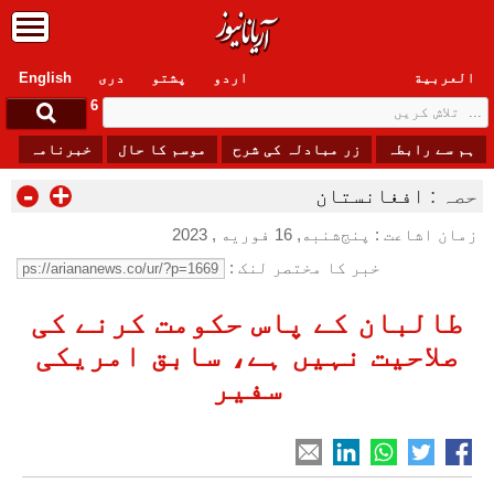
العربیة
اردو
پشتو
دری
English
Thursday, 6 August , 2026
ہم سے رابطہ
زر مبادلہ کی شرح
موسم کا حال
خبرنامہ
-
+
حصہ :
افغانستان
زمان اشاعت : پنج‌شنبه, 16 فوریه , 2023
خبر کا مختصر لنک :
طالبان کے پاس حکومت کرنے کی
صلاحیت نہیں ہے، سابق امریکی
سفیر