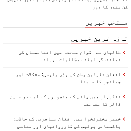
کن مندی کا دور
منتخب خبریں
تازہ ترین خبریں
طالبان نے اقوام متحدہ میں افغانستان کی
نمائندگی کیلئے مطالبات دہرائے
افغان تارکین وطن کی بڑی واپسی: مشکلات اور
چیلنجز کا سامنا
ننگرہار میں پانی کے منصوبوں کے لیے دو ملین
ڈالر کا معاہدہ
خیبر پختونخوا میں افغان مہاجرین کے حالات:
پاکستانی پولیس کی کارروائیاں اور معاشی