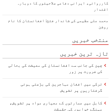
کارروائی، ایرانی دفاعی صلاحیتوں کا دوبارہ
اقتدار
محمد علی عظیمی کی شاندار فتح: افغانستان کا نام
روشن
منتخب خبریں
تازہ ترین خبریں
چین کی جانب سے افغانستان کی معیشت کی بحالی
کی ضرورت پر زور
ترکی میں افغان مہاجرین کی بڑھتی ہوئی
گرفتاریوں پر تشویش
کابل میں عمارتوں کے معیاری مواد پر تشویش،
مہنگے خوابوں کی حقیقت