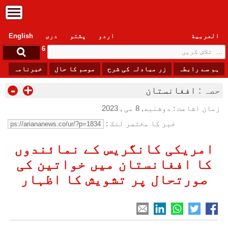
العربیة
اردو
پشتو
دری
English
Thursday, 6 August , 2026
ہم سے رابطہ
زر مبادلہ کی شرح
موسم کا حال
خبرنامہ
-
+
حصہ :
افغانستان
زمان اشاعت : دوشنبه, 8 می , 2023
خبر کا مختصر لنک :
امریکی کانگریس کے نمائندوں
کا افغانستان میں خواتین کی
صورتحال پر تشویش کا اظہار