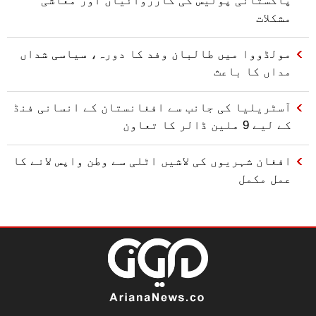
مشکلات
مولڈووا میں طالبان وفد کا دورہ، سیاسی شداں
مداں کا باعث
آسٹریلیا کی جانب سے افغانستان کے انسانی فنڈ
کے لیے 9 ملین ڈالر کا تعاون
افغان شہریوں کی لاشیں اٹلی سے وطن واپس لانے کا
عمل مکمل