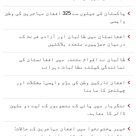
پاکستان کی جیلوں سے 325 افغان مہاجرین کی وطن
واپسی
افغانستان میں طالبان اور آزادی فرنٹ کے
درمیان جھڑپیں، متعدد ہلاکتیں
طالبان نے اقوام متحدہ میں افغانستان کی
نمائندگی کیلئے مطالبات دہرائے
افغان تارکین وطن کی بڑی واپسی: مشکلات اور
چیلنجز کا سامنا
ننگرہار میں پانی کے منصوبوں کے لیے دو ملین
ڈالر کا معاہدہ
خیبر پختونخوا میں افغان مہاجرین کے حالات:
پاکستانی پولیس کی کارروائیاں اور معاشی