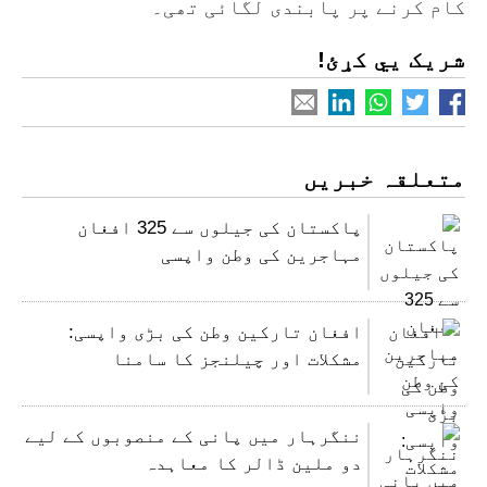
کام کرنے پر پابندی لگائی تھی۔
شریک یي کړئ!
متعلقہ خبریں
پاکستان کی جیلوں سے 325 افغان
مہاجرین کی وطن واپسی
افغان تارکین وطن کی بڑی واپسی:
مشکلات اور چیلنجز کا سامنا
ننگرہار میں پانی کے منصوبوں کے لیے
دو ملین ڈالر کا معاہدہ