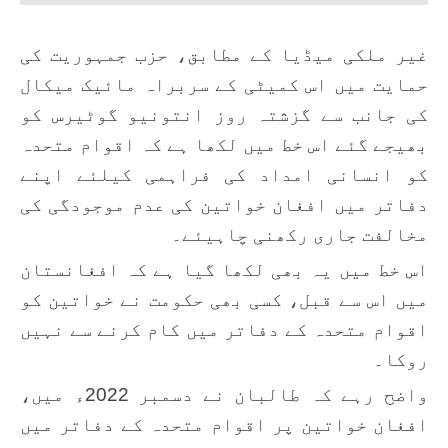
غیر ملکی میڈیا کے مطابق، حزب جمہوریت کی
حمایت میں اس کمیٹی کے سربراہ مائیک میکال
کی جانب سے گزشتہ روز انتونیو گوٹیرس کو
بھیجے گئے اس خط میں لکھا ہے کہ اقوام متحدہ
کو انسانی امداد کی فراہمی کیلئے اپنے
دفاتر میں افغان خواتین کی عدم موجودگی کی
مخالفت جاری رکھنی چاہیئے۔
اس خط میں یہ بھی لکھا گیا ہے کہ افغانستان
میں اس سے قبل، کسی بھی حکومت نے خواتین کو
اقوام متحدہ کے دفاتر میں کام کرنے سے نہیں
روکا۔
واضح رہے کہ طالبان نے دسمبر 2022ء میں،
افغان خواتین پر اقوام متحدہ کے دفاتر میں