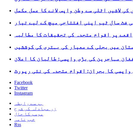
کی لاشیں اٹلی سے وطن واپس لانے کا عمل مکمل
 فٹ سال ٹیم اپنی افتتاحی میچ کے لیے تیار
تان میں بجلی کے معیار کی بہتری کی کوششیں
غان مہاجرین کی بڑی واپسی: طالبان کا اعلان
واپسی کا بحران: اقوام متحدہ کی نئی رپورٹ
Facebook
Twitter
Instagram
ہم سے رابطہ
زر مبادلہ کی شرح
موسم کا حال
خبرنامہ
Rss