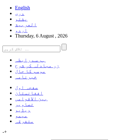
English
دری
پشتو
العربیة
اردو
Thursday, 6 August , 2026
ہم سے رابطہ
زر مبادلہ کی شرح
موسم کا حال
خبرنامہ
صفحہ اول
افغانستان
بین الاقوامی
تصاویر
ویڈیو
میمو
متفرقہ
-
+