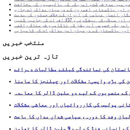
دی میں عدم شرکت، امریکہ کی پالیسیوں کی مخالفت
ن اور پاکستانی افسروں کے درمیان مذاکرات جاری
ار انصار عباسی کی ایران کے خلاف حملوں کی مذمت
 پیشگوئی، 157 افراد کی جانیں گئیں
امریکی خصوصی آپریشن کی ناکامی، شرمناک واقعہ
اور پاکستان کے درمیان امن مذاکرات کی کامیابی
منتخب خبریں
تازہ ترین خبریں
انستان کی نمائندگی کیلئے مطالبات دہرائے
 کی بڑی واپسی: مشکلات اور چیلنجز کا سامنا
کے منصوبوں کے لیے دو ملین ڈالر کا معاہدہ
انی پولیس کی کارروائیاں اور معاشی مشکلات
بان وفد کا دورہ، سیاسی شداں مداں کا باعث
ڈ کے لیے 9 ملین ڈالر کا تعاون