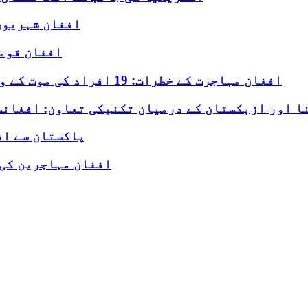
افغان شہریوں 
افغان قومی
افغان مہاجرت کے خطرات: 19 افراد کی موت کے واقعے پر اقوام متحدہ کی تحقیقات کا مطالبہ
ا اور ازبکستان کے درمیان تکنیکی تعاون: افغانس
پاکستان سے اف
افغان مہاجرین کی 