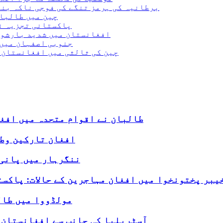
برطانیہ کی ہرمز تنگے کی فوجی ناکہ بن
چین میں طالبا
پاکستانی تجزیہ نگ
افغانستان میں شدید بارشوں اور سیلاب کی
جنوبی اصفہان میں 
چین کی ثالثی میں افغانستان 
طالبان نے اقوام متحدہ میں افغ
افغان تارکین وطن
ننگرہار میں پانی 
یبر پختونخوا میں افغان مہاجرین کے حالات: پاکست
مولڈووا میں طال
آسٹریلیا کی جانب سے افغانستان کے انسانی فن