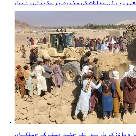
ہریوں کی حفاظت کی صلاحیت پر حکومتی ردعمل
 دباؤ: کابل میں نئی حکمت عملی کی جھلکیاں