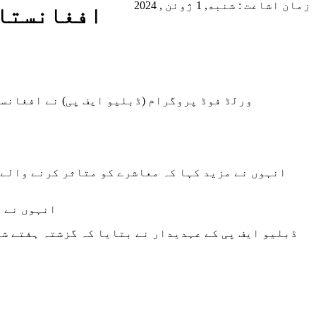
زمان اشاعت : شنبه, 1 ژوئن , 2024
افغانستان
ورلڈ فوڈ پروگرام (ڈبلیو ایف پی) نے افغانست
انہوں نے مزید کہا کہ معاشرے کو متاثر کرنے والے 
انہوں نے ک
ڈبلیو ایف پی کے عہدیدار نے بتایا کہ گزشتہ ہفتے شم