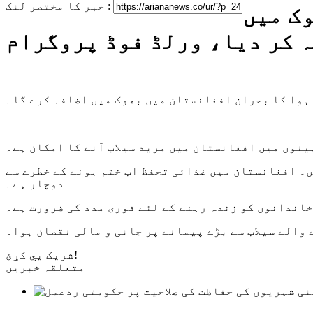
خبر کا مختصر لنک :
ک میں
 کر دیا، ورلڈ فوڈ پروگرام
 ہوا کا بحران افغانستان میں بھوک میں اضافہ کرے گا۔
ینوں میں افغانستان میں مزید سیلاب آنے کا امکان ہے۔
ں۔ افغانستان میں غذائی تحفظ اب ختم ہونے کے خطرے سے
دوچار ہے۔
خاندانوں کو زندہ رہنے کے لئے فوری مدد کی ضرورت ہے۔
والے سیلاب سے بڑے پیمانے پر جانی و مالی نقصان ہوا۔
شریک یي کړئ!
متعلقہ خبریں