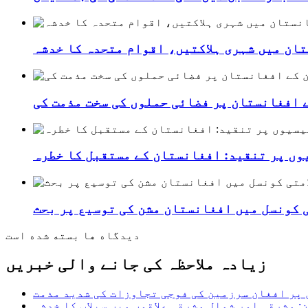
ان میں شہری ہلاکتیں، اقوام متحدہ کا خدشہ
 افغانستان پر فضائی حملوں کی سخت مذمت کی
وں پر تنقید: افغانستان کے مستقبل کا خطرہ
ی کونسل میں افغانستان مشن کی توسیع پر بحث
دیدگاه ها بسته شده است
زیادہ ملاحظہ کی جانے والی خبریں
پر افغان سرزمین کی فوجی تجاوزات کی شدید مذمت
: مشرقی اور شمال مشرقی علاقوں میں سیلاب کا خدشہ