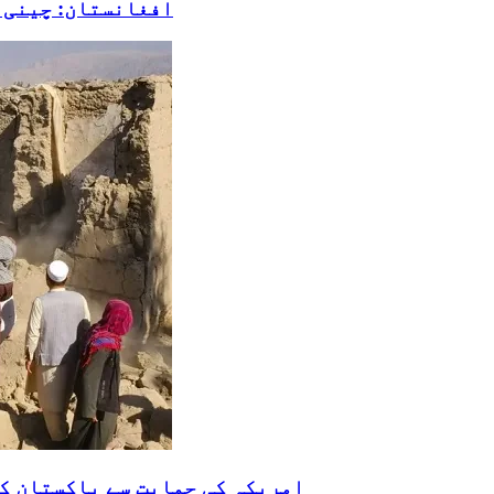
افغانستان: چینی ش
امریکہ کی حمایت سے پاکستان کا