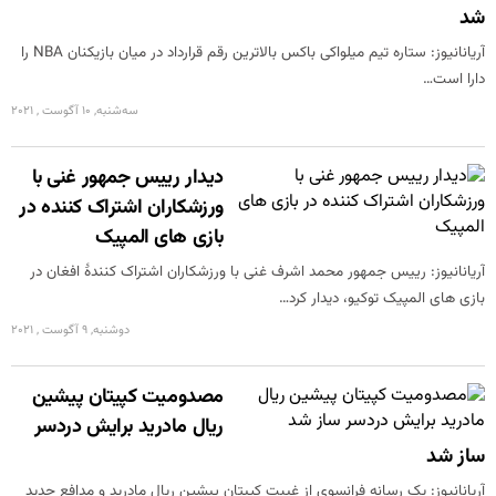
شد
آریانانیوز: ستاره تیم میلواکی باکس بالاترین رقم قرارداد در میان بازیکنان NBA را
دارا است…
سه‌شنبه, 10 آگوست , 2021
دیدار رییس جمهور غنی با
ورزشکاران اشتراک کننده در
بازی های المپیک
آریانانیوز: رییس جمهور محمد اشرف غنی با ورزشکاران اشتراک کنندۀ افغان در
بازی های المپیک توکیو، دیدار کرد…
دوشنبه, 9 آگوست , 2021
مصدومیت کپیتان پیشین
ریال مادرید برایش دردسر
ساز شد
آریانانیوز: یک رسانه فرانسوی از غیبت کپیتان پیشین ریال مادرید و مدافع جدید