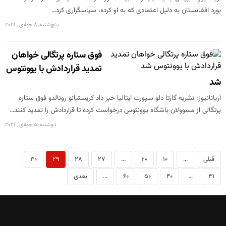
بورد افغانستان به دلیل اعتمادی که به او کرده، سپاسگزاری کرد…
پنج‌شنبه, 8 جولای , 2021
فوق ستاره پرتگالی خواهان
تمدید قراردادش با یوونتوس
شد
آریانانیوز: نشریه گازتا دلو سپورت ایتالیا خبر داد کریستیانو رونالدو فوق ستاره
پرتگالی از مسوولان باشگاه یوونتوس درخواست کرده تا قراردادش را تمدید کنند…
دوشنبه, 5 جولای , 2021
قبلی
...
10
20
...
27
28
29
30
31
...
40
50
60
...
بعدی