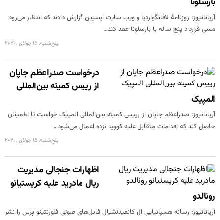
بارسلونا
آریانانیوز: روزنامۀ لافانگواردیا و ویب سایت ایسپین گزارش دادند که انتظار می‌رود
مسی قرارداد پنج ساله با بارسلونا عقد کند…
پنج‌شنبه, 15 جولای , 2021
درخواست صدراعظم جاپان
از رییس کمیته بین‌المللی
المپیک
آریانانیوز: صدراعظم جاپان از رییس کمیته بین‌المللی المپیک خواست تا اطمینان
حاصل کند که اقدامات متقابل علیه کووید نزده اعمال می‌شود…
پنج‌شنبه, 15 جولای , 2021
اظهارات جنجالی مدیریت
ریال مادرید علیه کریستیانو
رونالدو
آریانانیوز: رسانه هسپانیایی ال کانفیدنشیال فایل‌های صوتی فلورنتینو پرس را نشر