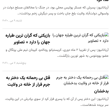
فدا کرد
آریانانیوز: پسرش که عسکر پولیس محلی بود، در جنگ با مخالفان مسلح دولت در
ولسوالی دولت‌آباد ولایت بلخ جان باخت و پسر دیگرش زخم برداشت؛…
شنبه, 9 می , 2020
بازیکنی که گران ترین طیاره
جهان را دارد + تصاویر
آریانانیوز: پس از تقریبا 2 ماه دوری، کریستیانو رونالدو، کپیتان تیم ملی پرتگال و
عضو یوونتوس به شهر تورین بازگشت…
پنج‌شنبه, 7 می , 2020
قتل بی رحمانه یک دختر به
جرم فرار از خانه در ولایت
بدخشان
آریانانیوز: این دختر پس از آن که با پسری فرار کرد از سوی برادرش در این ولایت،
سر بریده شده‎است…