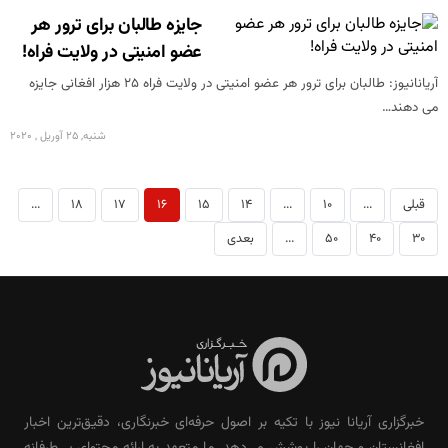
جایزه طالبان برای ترور هر
عضو امنیتی در ولایت فراه!
آریانانیوز: طالبان برای ترور هر عضو امنیتی در ولایت فراه 25 هزار افغانی جایزه
می دهند…
شنبه, 25 آوریل , 2020
قبلی
...
10
...
14
15
16
17
18
...
30
40
50
...
بعدی
خبرگزاری آریانا نیوز با تکیه بر اصول حرفه‌ای خبرنگاری، دقیق‌ترین اخبار