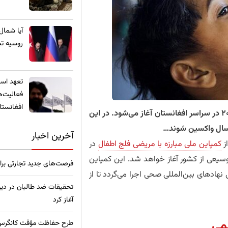
​آیا شمال
روسیه تب
تعهد استخ
فعالیت‌ه
افغانستا
​کمپاین ملی واکسیناسیون فلج اطفال (پولیو) برای سال ۲۰۲۶ در سراسر افغانستان آغاز می‌شود. در این
آخرین اخبار
از
کمپاین ملی مبارزه با مریضی فلج اطفال
در
(۲۴ حمل) در بخش‌های وسیعی از کشور آغاز خواهد شد. این کمپاین
فرصت‌های جدید تجارتی برا
نهادهای بین‌المللی صحی اجرا می‌گردد تا از
تحقیقات ضد طالبان در دیو
آغاز کرد
می
طرح حفاظت مؤقت کانگرس امر