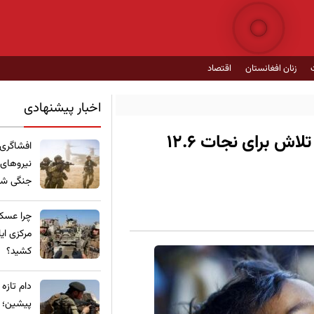
زنان افغانستان
اقتصاد
اخبار پیشنهادی
آغاز کمپاین ملی واکسیناسیون پولیو؛ تلاش برای نجات ۱۲.۶
​افشاگری
نیروهای
جنگی شده
چرا عسکر
مرکزی ای
کشید؟
​دام تازه
پیشین؛ ع