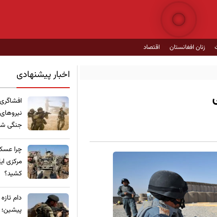
زنان افغانستان
اقتصاد
اخبار پیشنهادی
​افشاگری
نیروهای
جنگی شده
چرا عسکر
مرکزی ای
کشید؟
​دام تازه
پیشین؛ ع