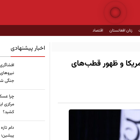
زنان افغانستان
اقتصاد
اخبار پیشنهادی
مریکا و ظهور قطب‌های
​افشاگری
نیروهای
جنگی شده
چرا عسکر
مرکزی ای
کشید؟
​دام تازه
پیشین؛ ع