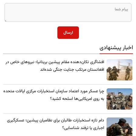
ارسال
اخبار پیشنهادی
​افشاگری تکان‌دهنده مقام پیشین بریتانیا؛ نیروهای خاص در
افغانستان مرتکب جنایت جنگی شده‌اند
چرا عسکر مورد اعتماد سازمان استخبارات مرکزی ایالات متحده
به روی امریکایی‌ها اسلحه کشید؟
​دام تازه استخبارات طالبان برای نظامیان پیشین؛ عسکرگیری
اجباری یا ترفند شناسایی؟