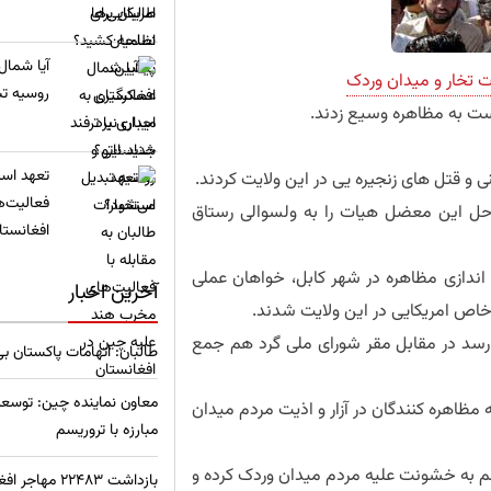
​آیا شمال
روسیه تب
دست به مظاهره وسیع زدند.
تعهد استخ
ی و قتل های زنجیره یی در این ولایت کردند.
فعالیت‌ه
ل این معضل هیات را به ولسوالی رستاق
افغانستا
اندازی مظاهره در شهر کابل، خواهان عملی
آخرین اخبار
ص امریکایی در این ولایت شدند.
ده گان که شمار شان نزدیک به 700 تن می رسد در مقابل مقر شورای ملی گرد هم جمع
طالبان: اتهامات پاکستان ب
معاون نماینده چین: توسعه
مظاهره کنندگان در آزار و اذیت مردم میدان
مبارزه با تروریسم
م به خشونت علیه مردم میدان وردک کرده و
بازداشت ۲۲۴۸۳ مهاجر افغان در ترکیه؛ آمار نگران‌کننده