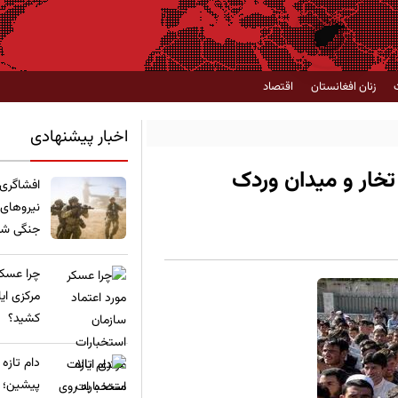
زنان افغانستان
اقتصاد
اخبار پیشنهادی
تخار و میدان وردک
​افشاگری
نیروهای
جنگی شده
چرا عسکر
مرکزی ای
کشید؟
​دام تازه
پیشین؛ ع