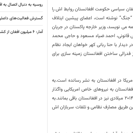
روسیه به دنبال اتصال به ا
الفان سیاسی حکومت افغانستان روابط اش را
انی “جنگ” نوشته است، اعضای پیشین ایتلاف
گسترش فعالیت‌های داعش خ
مه می نویسد، وزیر خارجه پاکستان در جریان
آمار: ۶ میلیون افغان از کشورهای همسایه به وطن بازگشته‌اند
ونس قانونی، احمد ضیاء مسعود و حاجی محمد
 دیدار با حنا ربانی کهر خواهان ایجاد نظام
 فدرالی ساختن افغانستان زمینه سازی برای
مریکا در افغانستان به نشر رسانده است.به
فغانستان به نیروهای خاص امریکایی واگذار
می کند.روزنامه نوشته است، ممکن این نیروها پس از سال 2014 میلادی نیز در افغانستان باقی بمانند.به
 این طریق مصارف نظامی و تلفات سربازان اش