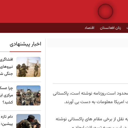
زنان افغانستان
اقتصاد
اخبار پیشنهادی
​افشاگری
نیروهای
جنگی شده
چرا عسکر
 محدود است.روزنامه نوشته است، پاکستانی
مرکزی ای
طرف امریکا معلومات به دست بی آورند.
کشید؟
​دام تازه
به نقل از برخی مقام های پاکستانی نوشته
پیشین؛ ع
 در این پروسه تسهیلات ایجاد می