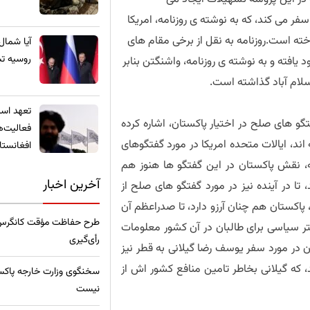
فر می کند، که به نوشته ی روزنامه، امریکا
اخته است.روزنامه به نقل از برخی مقام های
​آیا شمال
روسیه تب
یافته و به نوشته ی روزنامه، واشنگتن بنابر
سلام آباد گذاشته است.
تعهد استخ
و های صلح در اختیار پاکستان، اشاره کرده
فعالیت‌ه
ند، ایالات متحده امریکا در مورد گفتگوهای
افغانستا
ه، نقش پاکستان در این گفتگو ها هنوز هم
آخرین اخبار
تا در آینده نیز در مورد گفتگو های صلح از
پاکستان هم چنان آرزو دارد، تا صدراعظم آن
طرح حفاظت مؤقت کانگرس امر
تر سیاسی برای طالبان در آن کشور معلومات
رأی‌گیری
ن در مورد سفر یوسف رضا گیلانی به قطر نیز
د، که گیلانی بخاطر تامین منافع کشور اش از
سخنگوی وزارت خارجه پاکس
نیست