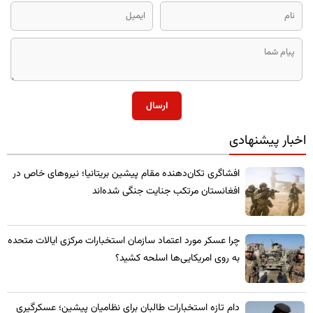
ارسال
اخبار پیشنهادی
​افشاگری تکان‌دهنده مقام پیشین بریتانیا؛ نیروهای خاص در
افغانستان مرتکب جنایت جنگی شده‌اند
چرا عسکر مورد اعتماد سازمان استخبارات مرکزی ایالات متحده
به روی امریکایی‌ها اسلحه کشید؟
​دام تازه استخبارات طالبان برای نظامیان پیشین؛ عسکرگیری