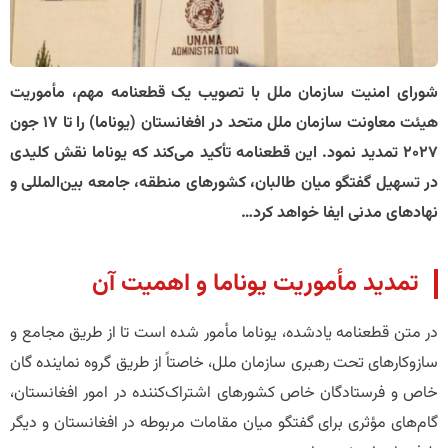
شورای امنیت سازمان ملل با تصویب یک قطعنامه مهم، مأموریت
هیئت معاونت سازمان ملل متحد در افغانستان (یوناما) را تا 17 جون
2027 تمدید نمود. این قطعنامه تأکید می‌کند که یوناما نقش کلیدی
در تسهیل گفتگو میان طالبان، کشورهای منطقه، جامعه بین‌المللی و
نهادهای مدنی ایفا خواهد کرد…
تمدید مأموریت یوناما و اهمیت آن
در متن قطعنامه یادشده، یوناما مأمور شده است تا از طریق مجامع و
سازوکارهای تحت رهبری سازمان ملل، خاصتاً از طریق گروه نماینده گان
خاص و فرستادگان خاص کشورهای اشتراک‌کننده در امور افغانستان،
گام‌های مؤثری برای گفتگو میان مقامات مربوطه در افغانستان و دیگر