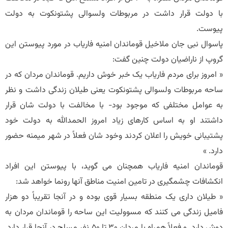
با دولت قرار داشت در مربوطات ولسوالی پشتونکوت به دولت
پیوست.
پاسوال نبی جان ملاخیل قوماندان امنیه فاریاب در مورد پیوستن این
گروپ از ناراضیان دولت چنین گفت:
« امروز برای مردم فاریاب یک خبر خوش داریم. قوماندان مردان که در
ساحه مربوطات ولسوالی پشتونکوت یعنی طیلان زندگی داشت و نظر
به عوامل مختلفی که موجود بود- با مخالفت با دولت شان قرار
داشتند او به اساس کارهای زیاد امروز الحمدالله به دولت خود
پشتیبانی خویش را اعلان کردند وخود شان فعلاً در شهر میمنه حضور
دارد. »
قوماندان امنیه فاریاب همچنان می گوید، با پیوستن این افراد
انکشافات چشمگیری در تامین امنیت مناطق آنها رونما خواهد شد:
« طیلان داری یک منطقه بسیار قوی بوده و در آنجا تقریباً دو هزار
فامیل زندگی می کنند که مسوولیت این ساحه را قوماندان مردان به
دوش دارد. و فعلاً همراه با مردان 30 تا 50 نفر مسلح در آنجا قرار دارد.