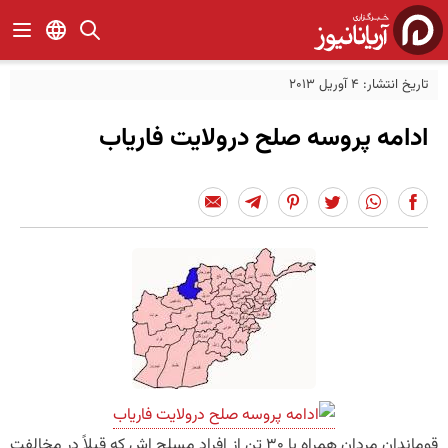
تاریخ انتشار: 4 آوریل 2013
ادامه پروسه صلح درولایت فاریاب
قوماندان مردان همراه با 30 تن از افراد مسلح اش که قبلاً در مخالفت