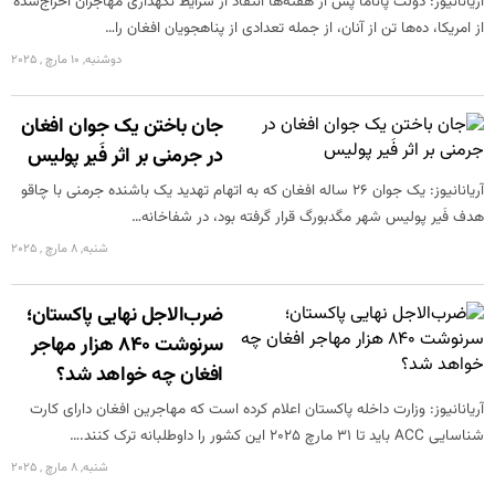
آریانانیوز: دولت پاناما پس از هفته‌ها انتقاد از شرایط نگهداری مهاجران اخراج‌شده
از امریکا، ده‌ها تن از آنان، از جمله تعدادی از پناهجویان افغان را…
دوشنبه, 10 مارچ , 2025
جان باختن یک جوان افغان
در جرمنی بر اثر فَیر پولیس
آریانانیوز: یک جوان ۲۶ ساله افغان که به اتهام تهدید یک باشنده جرمنی با چاقو
هدف فَیر پولیس شهر مگدبورگ قرار گرفته بود، در شفاخانه…
شنبه, 8 مارچ , 2025
ضرب‌الاجل نهایی پاکستان؛
سرنوشت ۸۴۰ هزار مهاجر
افغان چه خواهد شد؟
آریانانیوز: وزارت داخله پاکستان اعلام کرده است که مهاجرین افغان دارای کارت
شناسایی ACC باید تا ۳۱ مارچ ۲۰۲۵ این کشور را داوطلبانه ترک کنند.…
شنبه, 8 مارچ , 2025