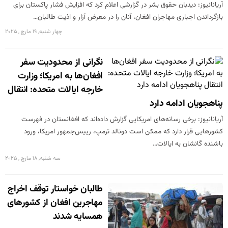
آریانانیوز: دیدبان حقوق بشر در گزارشی اعلام کرد که افزایش فشار پاکستان برای
بازگرداندن اجباری مهاجران افغان، آنان را در معرض آزار و اذیت طالبان…
چهار شنبه, 19 مارچ , 2025
نگرانی از محدودیت سفر
افغان‌ها به امریکا؛ وزارت
خارجه ایالات متحده: انتقال
پناهجویان ادامه دارد
آریانانیوز: برخی رسانه‌های امریکایی گزارش داده‌اند که افغانستان در فهرست
کشورهایی قرار دارد که ممکن است دونالد ترمپ، رییس‌جمهور امریکا، ورود
باشنده گانشان به ایالات…
سه شنبه, 18 مارچ , 2025
طالبان خواستار توقف اخراج
مهاجرین افغان از کشورهای
همسایه شدند