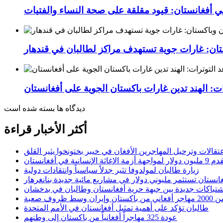
ي أفغانستان: قيود مقلقة على صحة النساء والفتيات
ستان: غارات جوية تستهدف مراكز لطالبان في قندهار
ت: الهند تدين غارات باكستان الجوية على أفغانستان
دیدگاه ها بسته شده است
أكثر الأخبار قراءة
عتقالات وترحيل المهاجرين الأفغان في خيبر بختونخوا يثير القلق
الإنسانية في أفغانستان
زيارة طالبان لمولدوفا تثير جدلاً سياسياً وانتقادات دولية
انستان تستثمر مليوني دولار في مشاريع مائية جديدة بنانغرهار
شتباكات جديدة بين جبهة حرية أفغانستان وطالبان في بدخشان
وسط ظروف صعبة
طالبان تؤكد على أهمية تمثيل أفغانستان في الأمم المتحدة
عودة 325 مهاجراً أفغانياً من باكستان إلى وطنهم