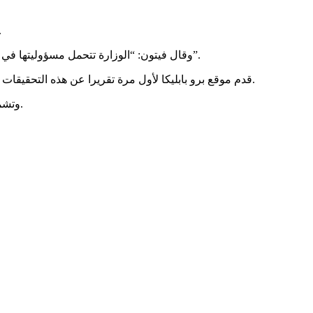
قال المتحدث باسم وزارة الصحة والخدمات الإنسانية في ميشيغان ، بوب
وقال فيتون: “الوزارة تتحمل مسؤوليتها في حماية جميع الأطفال من سوء المعاملة والإهمال على محمل الجد وقد اتصلت بالسلطات الفيدرالية المعنیة الصالحة للتحقيق في هذه الحالات”.
قدم موقع برو بابليكا لأول مرة تقريرا عن هذه التحقيقات في الشهر الماضي ، قائلا إن هناك تقارير عن إساءة معاملة الأطفال في مراكز في ميشيغان تديرها منظمة ساماريتاس واستار غير الربحيتین.
وتشمل بعض هذه المزاعم الاعتداء علی الأولاد الأفغان وأذاهم من قبل الموظفين ، بما في ذلك ضرب صبي أثناء الصلاة والتحرش الجنسي بالقصر.