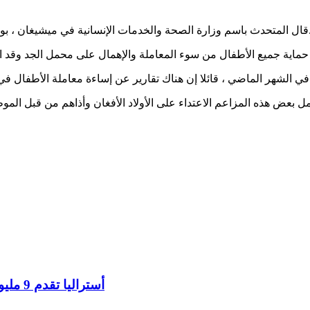
 فيتون ، إنه يحقق في مزاعم إساءة معاملة الأطفال في هذه الولاية.
أستراليا تقدم 9 مليون دولار لمواجهة أزمة الإغاثة الإنسانية في أفغانستان