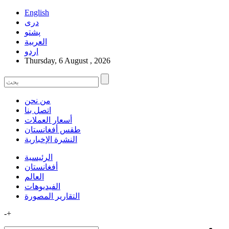
English
دری
پشتو
العربیة
اردو
Thursday, 6 August , 2026
من نحن
اتصل بنا
أسعار العملات
طقس أفغانستان
النشرة الإخبارية
الرئيسية
أفغانستان
العالم
الفیدیوهات
التقاریر المصورة
-
+