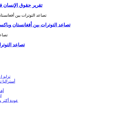
تقرير حقوق الإنسان ف
تصاعد التوترات بين أفغانستان وباك
تصاعد التوترا
تزايد ا
أستراليا تقدم 9 مليون دولار لمواجهة أزمة الإغاثة 
أفغ
ا
عودة أكثر من 2000 مهاجر أفغاني من باكستان وإيران 