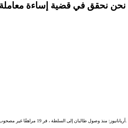
نحن نحقق في قضية إساءة معاملة 
آریانانیوز: منذ وصول طالبان إلى السلطة ، فر 19 مراهقًا غير مصحوب بذويهم من أفغانستان وتم إيواؤهم في ميشيغان خلال الأشهر الأخيرة.