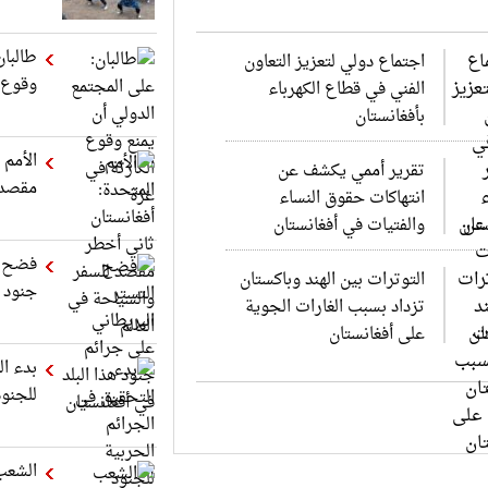
طالبان
اجتماع دولي لتعزيز التعاون
وقوع ا
الفني في قطاع الكهرباء
بأفغانستان
الأمم 
تقرير أممي يكشف عن
مقصد ل
انتهاكات حقوق النساء
والفتيات في أفغانستان
فضح ا
التوترات بين الهند وباكستان
جنود ه
تزداد بسبب الغارات الجوية
على أفغانستان
بدء ال
للجنود
الشعب