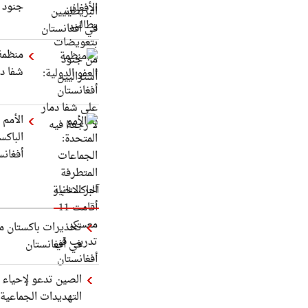
جنود أ
منظمة 
شفا دم
الأمم 
أفغانس
آخر الاخبار
تحذيرات باكستان من
في أفغانستان
الصين تدعو لإحياء 
التهديدات الجماعية