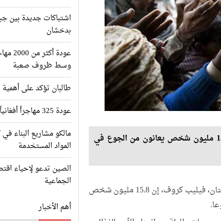
اشتباكات جديدة بين جبه
بدخشان
عودة أك
وسط ظروف صعبة
طالبان تؤكد على أهمية ت
عودة 325 مهاجراً أفغانياً من باكستان إلى وطنهم
مالكو مشاريع البناء في 
وقال المتحدث باسم برنامج الغذاء العالمي إن 15.8 مليون شخص يعانون من الجوع في
المواد المستخدمة
الصين تدعو لإحياء اقتص
الجماعية
قال المتحدث باسم برنامج الأغذية العالمي في أفغانستان، فيليب كروف، إن 15.8 مليون شخص
عا.
أهم الأخبار