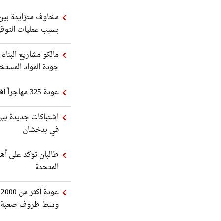
مخاوف متزايدة بين ا
بسبب عمليات التوق
مالكو مشاريع البناء
جودة المواد المستخ
عودة 325 مهاجراً أفغانياً من باكستان إلى وطنهم
اشتباكات جديدة بين
في بدخشان
طالبان تؤكد على أهم
المتحدة
ع
وسط ظروف صعبة