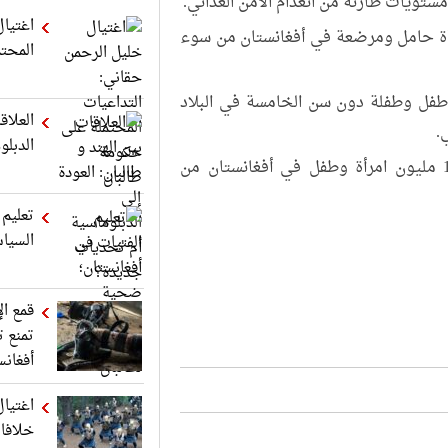
اغتيال
رأة حامل ومرضعة في أفغانستان من سوء
المحت
 طفل وطفلة دون سن الخامسة في البلاد
العلاق
.
الدبل
ووفقا لكروف، في عام 2023، تم حرمان حوالي 1.4 مليون امرأة وطفل في أفغانستان من
تعليم 
السياس
قمع ال
تمنع ت
أفغانس
اغتيال
خلافا