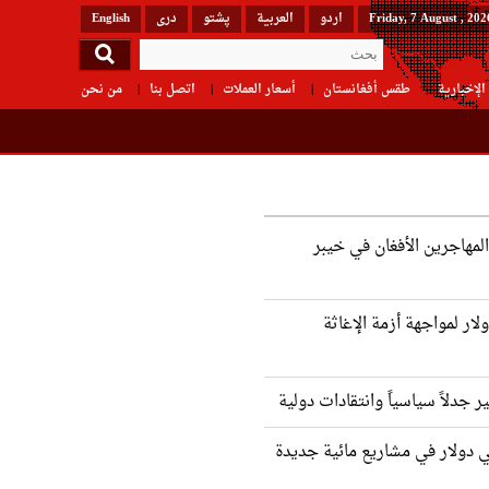
Friday, 7 August , 202
اردو
العربیة
پشتو
دری
English
الإخبارية
طقس أفغانستان
أسعار العملات
اتصل بنا
من نحن
لمهاجرين الأفغان في خيبر
 9 مليون دولار لمواجهة أزمة الإغاثة
ير جدلاً سياسياً وانتقادات دولية
ي دولار في مشاريع مائية جديدة