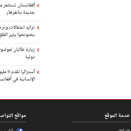
أفغانستان تستثمر مل
جديدة بنانغرهار
تزايد اعتقالات وترح
بختونخوا يثير القلق
زيارة طالبان لمولدوف
دولية
أسترالي
الإنسانية في أفغانس
خدمة الموقع
مواقع التواص
من نحن