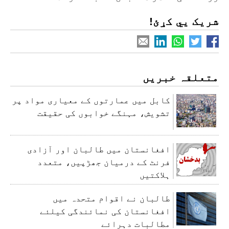
شریک یي کړئ!
متعلقہ خبریں
کابل میں عمارتوں کے معیاری مواد پر
تشویش، مہنگے خوابوں کی حقیقت
افغانستان میں طالبان اور آزادی
فرنٹ کے درمیان جھڑپیں، متعدد
ہلاکتیں
طالبان نے اقوام متحدہ میں
افغانستان کی نمائندگی کیلئے
مطالبات دہرائے