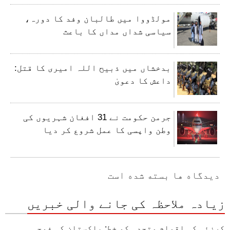
مولڈووا میں طالبان وفد کا دورہ،
سیاسی شداں مداں کا باعث
بدخشاں میں ذبیح اللہ امیری کا قتل:
داعش کا دعویٰ
جرمن حکومت نے 31 افغان شہریوں کی
وطن واپسی کا عمل شروع کر دیا
دیدگاه ها بسته شده است
زیادہ ملاحظہ کی جانے والی خبریں
کرزئی کی اقوام متحدہ کو خط: پاکستان کی فوجی