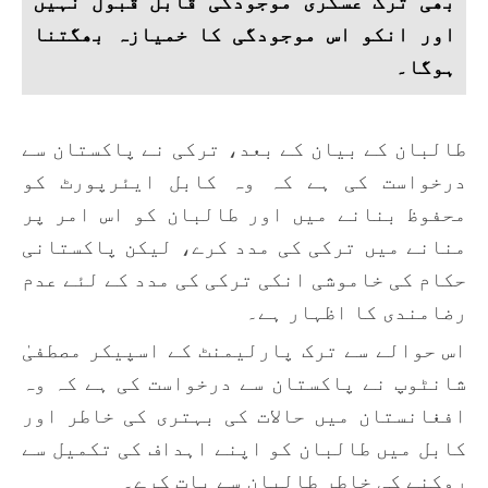
بھی ترک عسکری موجودگی قابل قبول نہیں
اور انکو اس موجودگی کا خمیازہ بھگتنا
ہوگا۔
طالبان کے بیان کے بعد، ترکی نے پاکستان سے
درخواست کی ہے کہ وہ کابل ایئرپورٹ کو
محفوظ بنانے میں اور طالبان کو اس امر پر
منانے میں ترکی کی مدد کرے، لیکن پاکستانی
حکام کی خاموشی انکی ترکی کی مدد کے لئے عدم
رضامندی کا اظہار ہے۔
اس حوالے سے ترک پارلیمنٹ کے اسپیکر مصطفیٰ
شانٹوپ نے پاکستان سے درخواست کی ہے کہ وہ
افغانستان میں حالات کی بہتری کی خاطر اور
کابل میں طالبان کو اپنے اہداف کی تکمیل سے
روکنے کی خاطر طالبان سے بات کرے۔