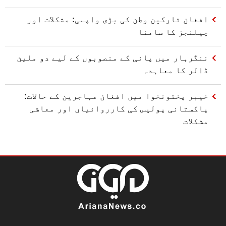
افغان تارکین وطن کی بڑی واپسی: مشکلات اور
چیلنجز کا سامنا
ننگرہار میں پانی کے منصوبوں کے لیے دو ملین
ڈالر کا معاہدہ
خیبر پختونخوا میں افغان مہاجرین کے حالات:
پاکستانی پولیس کی کارروائیاں اور معاشی
مشکلات