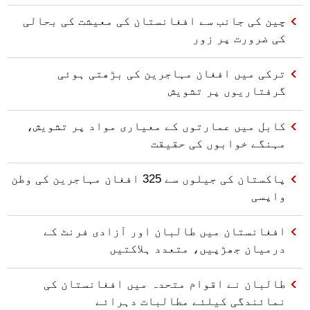
چین کی جانب سے افغانستان کی معیشت کی بحالی
کی ضرورت پر زور
ترکی میں افغان مہاجرین کی بڑھتی ہوئی
گرفتاریوں پر تشویش
کابل میں عمارتوں کے معیاری مواد پر تشویش،
مہنگے خوابوں کی حقیقت
پاکستان کی جیلوں سے 325 افغان مہاجرین کی وطن
واپسی
افغانستان میں طالبان اور آزادی فرنٹ کے
درمیان جھڑپیں، متعدد ہلاکتیں
طالبان نے اقوام متحدہ میں افغانستان کی
نمائندگی کیلئے مطالبات دہرائے