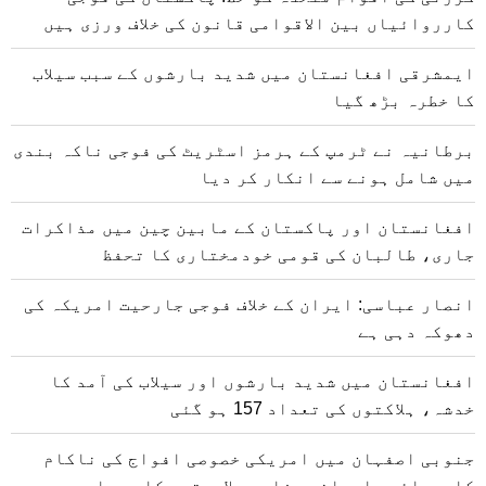
کارروائیاں بین الاقوامی قانون کی خلاف ورزی ہیں
ایمشرقی افغانستان میں شدید بارشوں کے سبب سیلاب
کا خطرہ بڑھ گیا
برطانیہ نے ٹرمپ کے ہرمز اسٹریٹ کی فوجی ناکہ بندی
میں شامل ہونے سے انکار کر دیا
افغانستان اور پاکستان کے مابین چین میں مذاکرات
جاری، طالبان کی قومی خودمختاری کا تحفظ
انصار عباسی: ایران کے خلاف فوجی جارحیت امریکہ کی
دھوکہ دہی ہے
افغانستان میں شدید بارشوں اور سیلاب کی آمد کا
خدشہ، ہلاکتوں کی تعداد 157 ہو گئی
جنوبی اصفہان میں امریکی خصوصی افواج کی ناکام
کارروائی، ایرانی دفاعی صلاحیتوں کا دوبارہ