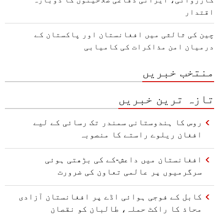
اقتدار
چین کی ثالثی میں افغانستان اور پاکستان کے
درمیان امن مذاکرات کی کامیابی
منتخب خبریں
تازہ ترین خبریں
روس کا ہندوستانی سمندر تک رسائی کے لیے
افغان ریلوے راستے کا منصوبہ
افغانستان میں داعش-کے کی بڑھتی ہوئی
سرگرمیوں پر عالمی تعاون کی ضرورت
کابل کے فوجی ہوائی اڈے پر افغانستان آزادی
محاذ کا راکٹ حملہ، طالبان کو نقصان