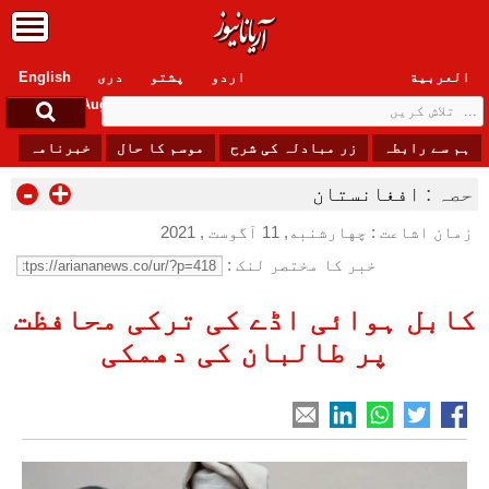
العربیة
اردو
پشتو
دری
English
Friday, 7 August , 2026
ہم سے رابطہ
زر مبادلہ کی شرح
موسم کا حال
خبرنامہ
-
+
حصہ :
افغانستان
زمان اشاعت : چهارشنبه, 11 آگوست , 2021
خبر کا مختصر لنک :
کابل ہوائی اڈے کی ترکی محافظت
پر طالبان کی دھمکی