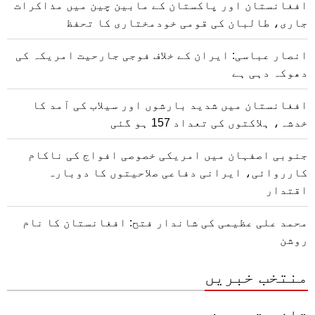
افغانستان اور پاکستان کے مابین چین میں مذاکرات
جاری، طالبان کی قومی خودمختاری کا تحفظ
انصار عباسی: ایران کے خلاف فوجی جارحیت امریکہ کی
دھوکہ دہی ہے
افغانستان میں شدید بارشوں اور سیلاب کی آمد کا
خدشہ، ہلاکتوں کی تعداد 157 ہو گئی
جنوبی اصفہان میں امریکی خصوصی افواج کی ناکام
کارروائی، ایرانی دفاعی صلاحیتوں کا دوبارہ
اقتدار
محمد علی عظیمی کی شاندار فتح: افغانستان کا نام
روشن
منتخب خبریں