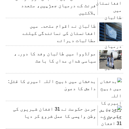
فرنٹ کے درمیان جھڑپیں، متعدد
ہلاکتیں
طالبان نے اقوام متحدہ میں
افغانستان کی نمائندگی کیلئے
مطالبات دہرائے
مولڈووا میں طالبان وفد کا دورہ،
سیاسی شداں مداں کا باعث
بدخشاں میں ذبیح اللہ امیری کا قتل:
داعش کا دعویٰ
جرمن حکومت نے 31 افغان شہریوں کی
وطن واپسی کا عمل شروع کر دیا