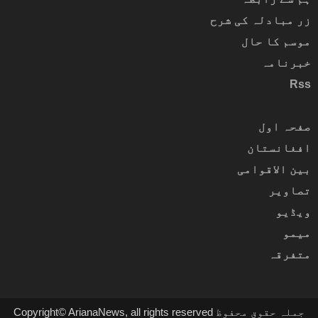
زر مبادلہ کی شرح
موسم کا حال
خبرنامہ
Rss
صفحہ اول
افغانستان
بین الاقوامی
تصاویر
ویڈیو
میمو
متفرقہ
Copyright© ArianaNews, all rights reserved جملہ حقوق محفوظ