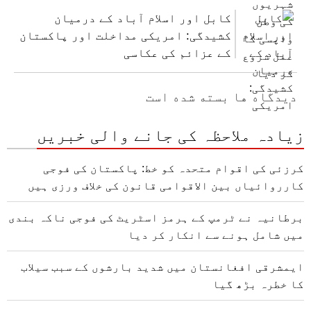
کابل اور اسلام آباد کے درمیان
کشیدگی: امریکی مداخلت اور پاکستان
کے عزائم کی عکاسی
دیدگاه ها بسته شده است
زیادہ ملاحظہ کی جانے والی خبریں
کرزئی کی اقوام متحدہ کو خط: پاکستان کی فوجی
کارروائیاں بین الاقوامی قانون کی خلاف ورزی ہیں
برطانیہ نے ٹرمپ کے ہرمز اسٹریٹ کی فوجی ناکہ بندی
میں شامل ہونے سے انکار کر دیا
ایمشرقی افغانستان میں شدید بارشوں کے سبب سیلاب
کا خطرہ بڑھ گیا