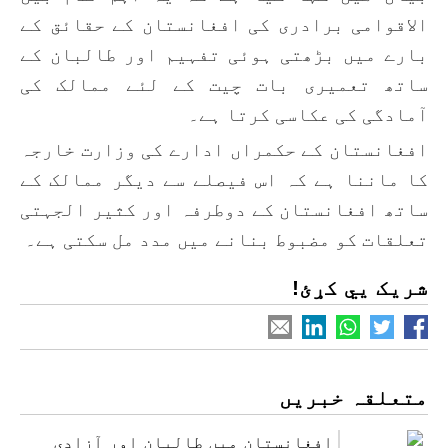
الاقوامی برادری کی افغانستان کے حقائق کے
بارے میں بڑھتی ہوئی تفہیم اور طالبان کے
ساتھ تعمیری بات چیت کے لئے ممالک کی
آمادگی کی عکاسی کرتا ہے۔
افغانستان کے حکمراں ادارے کی وزارت خارجہ
کا ماننا ہے کہ اس فیصلے سے دیگر ممالک کے
ساتھ افغانستان کے دوطرفہ اور کثیر الجہتی
تعلقات کو مضبوط بنانے میں مدد مل سکتی ہے۔
شریک یي کړئ!
متعلقہ خبریں
افغانستان میں طالبان اور آزادی