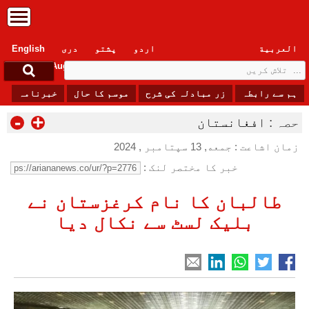
العربیة
اردو
پشتو
دری
English
Friday, 7 August , 2026
ہم سے رابطہ
زر مبادلہ کی شرح
موسم کا حال
خبرنامہ
-
+
حصہ :
افغانستان
زمان اشاعت : جمعه, 13 سپتامبر , 2024
خبر کا مختصر لنک :
طالبان کا نام کرغزستان نے
بلیک لسٹ سے نکال دیا