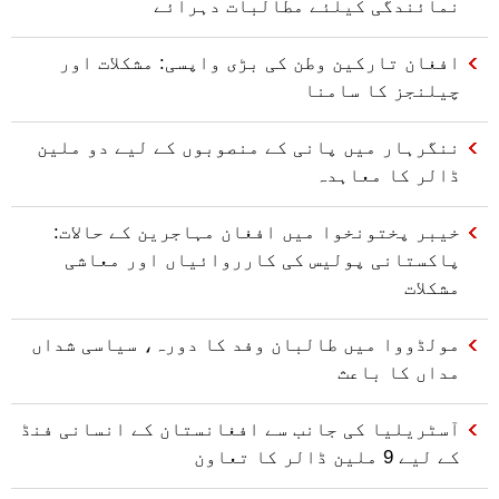
نمائندگی کیلئے مطالبات دہرائے
افغان تارکین وطن کی بڑی واپسی: مشکلات اور
چیلنجز کا سامنا
ننگرہار میں پانی کے منصوبوں کے لیے دو ملین
ڈالر کا معاہدہ
خیبر پختونخوا میں افغان مہاجرین کے حالات:
پاکستانی پولیس کی کارروائیاں اور معاشی
مشکلات
مولڈووا میں طالبان وفد کا دورہ، سیاسی شداں
مداں کا باعث
آسٹریلیا کی جانب سے افغانستان کے انسانی فنڈ
کے لیے 9 ملین ڈالر کا تعاون