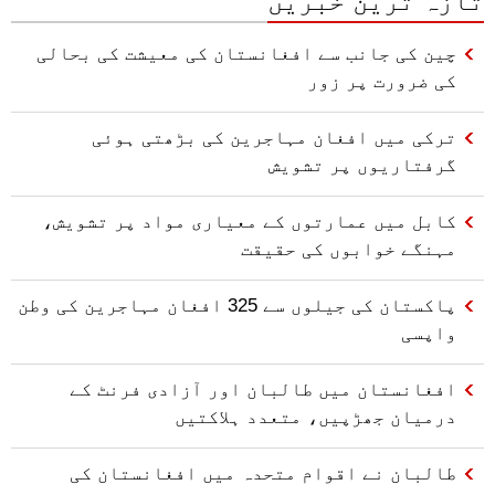
تازہ ترین خبریں
چین کی جانب سے افغانستان کی معیشت کی بحالی
کی ضرورت پر زور
ترکی میں افغان مہاجرین کی بڑھتی ہوئی
گرفتاریوں پر تشویش
کابل میں عمارتوں کے معیاری مواد پر تشویش،
مہنگے خوابوں کی حقیقت
پاکستان کی جیلوں سے 325 افغان مہاجرین کی وطن
واپسی
افغانستان میں طالبان اور آزادی فرنٹ کے
درمیان جھڑپیں، متعدد ہلاکتیں
طالبان نے اقوام متحدہ میں افغانستان کی