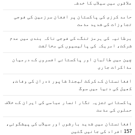
علاقوں میں سیلاب کا خدشہ
حامد کرزی کی پاکستان پر افغان سرزمین کی فوجی
تجاوزات کی شدید مذمت
برطانیہ کی ہرمز تنگے کی فوجی ناکہ بندی میں عدم
شرکت، امریکہ کی پالیسیوں کی مخالفت
چین میں طالبان اور پاکستانی افسروں کے درمیان
مذاکرات جاری
افغانستان کے کرکٹ لیجنڈ شاپور ذدران کی وفات،
کھیل کی دنیا میں سوگ
پاکستانی تجزیہ نگار انصار عباسی کی ایران کے خلاف
حملوں کی مذمت
افغانستان میں شدید بارشوں اور سیلاب کی پیشگوئی،
157 افراد کی جانیں گئیں