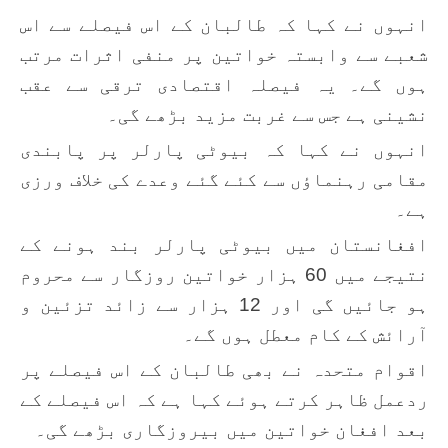
انہوں نے کہا کہ طالبان کے اس فیصلے سے اس
شعبے سے وابستہ خواتین پر منفی اثرات مرتب
ہوں گے۔ یہ فیصلہ اقتصادی ترقی سے عقب
نشینی ہے جس سے غربت مزید بڑھے گی۔
انہوں نے کہا کہ بیوٹی پارلر پر پابندی
مقامی رہنماؤں سے کئے گئے وعدے کی خلاف ورزی
ہے۔
افغانستان میں بیوٹی پارلر بند ہونے کے
نتیجے میں 60 ہزار خواتین روزگار سے محروم
ہو جائیں گی اور 12 ہزار سے زائد تزئین و
آرائش کے کام معطل ہوں گے۔
اقوام متحدہ نے بھی طالبان کے اس فیصلے پر
ردعمل ظاہر کرتے ہوئے کہا ہے کہ اس فیصلے کے
بعد افغان خواتین میں بیروزگاری بڑھے گی۔