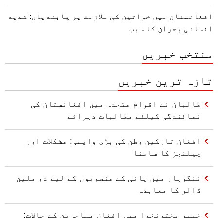
افغانستان میں خواتین کی ملازمت پر پابندیاں: شدید
انسانی بحران کا سبب
منتخب خبریں
تازہ ترین خبریں
طالبان نے اقوام متحدہ میں افغانستان کی
نمائندگی کیلئے مطالبات دہرائے
افغان تارکین وطن کی بڑی واپسی: مشکلات اور
چیلنجز کا سامنا
ننگرہار میں پانی کے منصوبوں کے لیے دو ملین
ڈالر کا معاہدہ
خیبر پختونخوا میں افغان مہاجرین کے حالات: