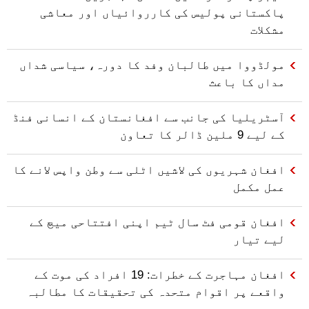
پاکستانی پولیس کی کارروائیاں اور معاشی
مشکلات
مولڈووا میں طالبان وفد کا دورہ، سیاسی شداں
مداں کا باعث
آسٹریلیا کی جانب سے افغانستان کے انسانی فنڈ
کے لیے 9 ملین ڈالر کا تعاون
افغان شہریوں کی لاشیں اٹلی سے وطن واپس لانے کا
عمل مکمل
افغان قومی فٹ سال ٹیم اپنی افتتاحی میچ کے
لیے تیار
افغان مہاجرت کے خطرات: 19 افراد کی موت کے
واقعے پر اقوام متحدہ کی تحقیقات کا مطالبہ