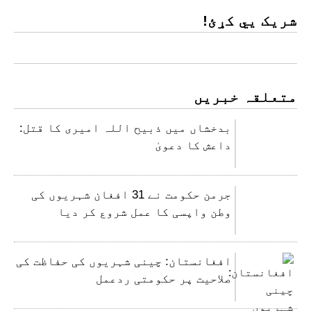
شریک یي کړئ!
متعلقہ خبریں
بدخشاں میں ذبیح اللہ امیری کا قتل:
داعش کا دعویٰ
جرمن حکومت نے 31 افغان شہریوں کی
وطن واپسی کا عمل شروع کر دیا
افغانستان: چینی شہریوں کی حفاظت کی
صلاحیت پر حکومتی ردعمل