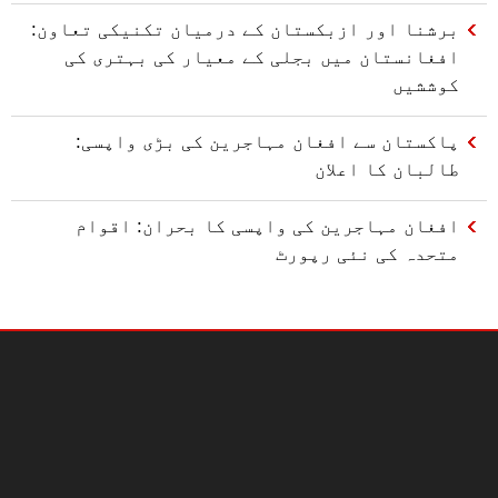
برشنا اور ازبکستان کے درمیان تکنیکی تعاون:
افغانستان میں بجلی کے معیار کی بہتری کی
کوششیں
پاکستان سے افغان مہاجرین کی بڑی واپسی:
طالبان کا اعلان
افغان مہاجرین کی واپسی کا بحران: اقوام
متحدہ کی نئی رپورٹ