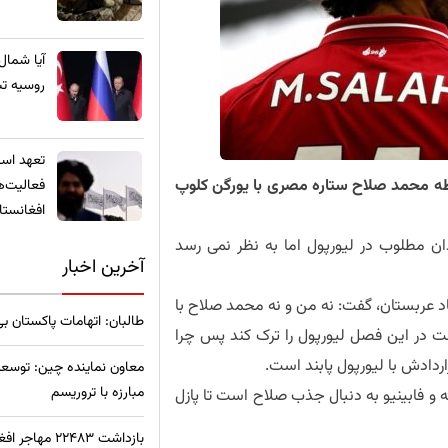
​آیا شمال
روسیه تب
تعهد استخ
بطه محمد صلاح ستاره مصری با یورگن کلوپ
فعالیت‌ه
افغانستا
ان مطلوب در لیورپول اما به نظر نمی رسد
آخرین اخبار
حاد عربستان، گفت: نه من و نه محمد صلاح با
طالبان: اتهامات پاکستان ب
ت در این فصل لیورپول را ترک کند پس چرا
ردادش با لیورپول پابند است.
معاون نماینده چین: توسعه
مبارزه با تروریسم
نته و فابینیو به دنبال جذب صلاح است تا پازل
بازداشت ۲۲۴۸۳ مهاجر افغان در ترکیه؛ آمار نگران‌کننده