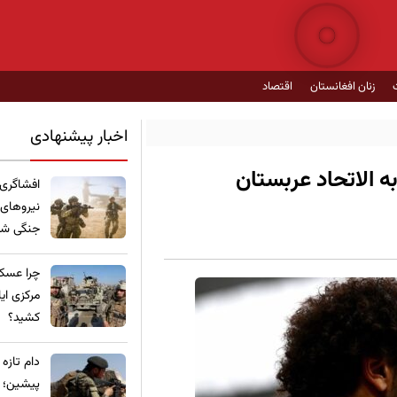
زنان افغانستان
اقتصاد
اخبار پیشنهادی
ه الاتحاد عربستان
​افشاگری
نیروهای
جنگی شده
چرا عسکر
مرکزی ای
کشید؟
​دام تازه
پیشین؛ ع