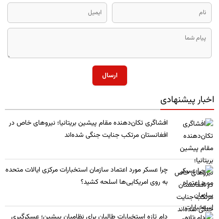
ارسال
اخبار پیشنهادی
​افشاگری تکان‌دهنده مقام پیشین بریتانیا؛ نیروهای خاص در
افغانستان مرتکب جنایت جنگی شده‌اند
چرا عسکر مورد اعتماد سازمان استخبارات مرکزی ایالات متحده
به روی امریکایی‌ها اسلحه کشید؟
​دام تازه استخبارات طالبان برای نظامیان پیشین؛ عسکرگیری