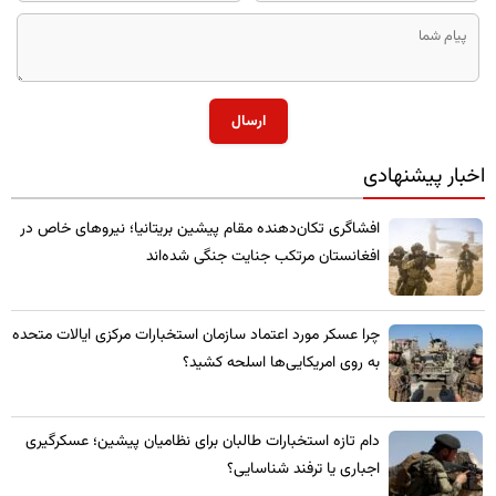
ارسال
اخبار پیشنهادی
​افشاگری تکان‌دهنده مقام پیشین بریتانیا؛ نیروهای خاص در
افغانستان مرتکب جنایت جنگی شده‌اند
چرا عسکر مورد اعتماد سازمان استخبارات مرکزی ایالات متحده
به روی امریکایی‌ها اسلحه کشید؟
​دام تازه استخبارات طالبان برای نظامیان پیشین؛ عسکرگیری
اجباری یا ترفند شناسایی؟