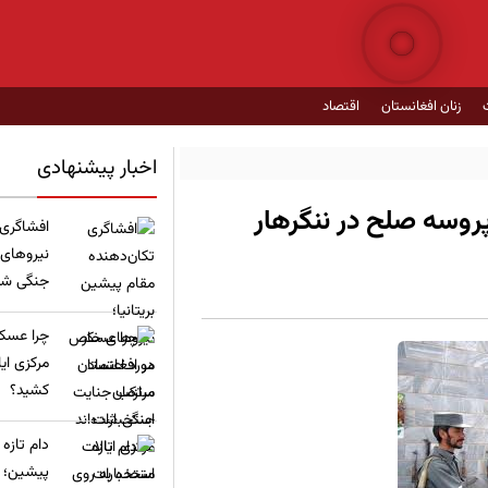
زنان افغانستان
اقتصاد
اخبار پیشنهادی
پروسه صلح در ننگرهار
​افشاگری
نیروهای
جنگی شده
چرا عسکر
مرکزی ای
کشید؟
​دام تازه
پیشین؛ ع