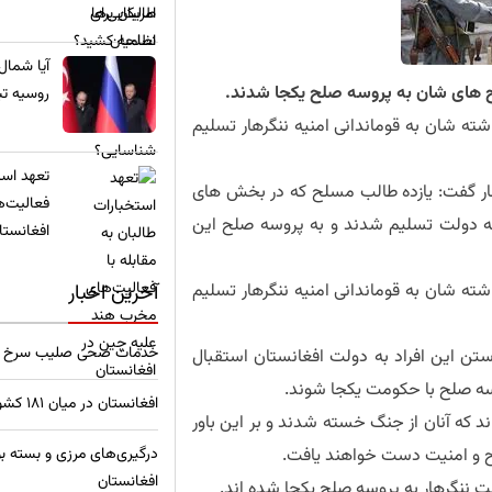
​آیا شمال
روسیه تب
ه شان به قوماندانی امنیه ننگرهار تسلیم
تعهد استخ
ر گفت: یازده طالب مسلح که در بخش های
فعالیت‌ه
 به دولت تسلیم شدند و به پروسه صلح این
افغانستا
ه شان به قوماندانی امنیه ننگرهار تسلیم
آخرین اخبار
خدمات صحی صلیب سرخ در 47 مرکز به 615 هزار بیمار
تن این افراد به دولت افغانستان استقبال
وسه صلح با حکومت یکجا شوند.
افغانستان در میان ۱۸۱ کشور، پایین‌ترین رتبه برای زنان را دارد
د که آنان از جنگ خسته شدند و بر این باور
لح و امنیت دست خواهند یافت.
درگیری‌های مرزی و بسته بو
افغانستان