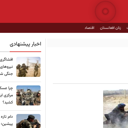
زنان افغانستان
اقتصاد
اخبار پیشنهادی
​افشاگری
نیروهای
جنگی شده
چرا عسکر
مرکزی ای
کشید؟
​دام تازه
پیشین؛ ع