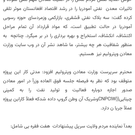
تاثیرات معدن نفتی آمودریا را در رشد اقتصاد افغانستان موثر تلقی
کرده گفت: سه بلاک نفتی قشقری، بازارکمی وزمردسای حوزه رسوبی
آمودریا در حالت تطبیق است، که مواد قرارداد آن تمام مراحل
اکتشاف، انکشاف، استخراج و بهره برداری را در بر میگرد. چنانچه به
منظور شفافیت هر چه بیشتر، ما شاهد نشر آن در وب سایت وزارت
معادن وپترولیم نیز هستیم.
محترم سرپرست وزارت معادن وپترولیم افزود: مدتی کار این پروژه
متوقف بود که نظر به فیصله جلسه فوق العاده وزرآ در امور معادن
صدور اجازه دوباره فعالیت و تولید نفت را به کمپنی
چینایی((CNPCIWوشریک آن وطن گروپ داده شدکه فعلآ کاراین پروژه
عملآ جریا ن دارد.
بعدآ نماینده مردم ولایت سرپل پیشنهادات هفت فقره یی شامل: