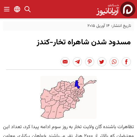
تاریخ انتشار: 14 آوریل 2015
مسدود شدن شاهراه تخار-کندز
تظاهرات باشنده گان ولایت تخار به روز سوم ادامه پیدا کرد، تعداد این
معترضان که بالاتر از 2000 هزار نفر می‌باشند خواهان برکناری معاون