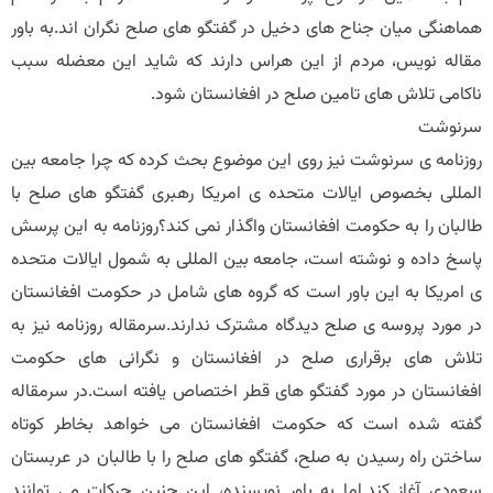
هماهنگی میان جناح های دخیل در گفتگو های صلح نگران اند.به باور
مقاله نویس، مردم از این هراس دارند که شاید این معضله سبب
ناکامی تلاش های تامین صلح در افغانستان شود.
سرنوشت
روزنامه ی سرنوشت نیز روی این موضوع بحث کرده که چرا جامعه بین
المللی بخصوص ایالات متحده ی امریکا رهبری گفتگو های صلح با
طالبان را به حکومت افغانستان واگذار نمی کند؟روزنامه به این پرسش
پاسخ داده و نوشته است، جامعه بین المللی به شمول ایالات متحده
ی امریکا به این باور است که گروه های شامل در حکومت افغانستان
در مورد پروسه ی صلح دیدگاه مشترک ندارند.سرمقاله روزنامه نیز به
تلاش های برقراری صلح در افغانستان و نگرانی های حکومت
افغانستان در مورد گفتگو های قطر اختصاص یافته است.در سرمقاله
گفته شده است که حکومت افغانستان می خواهد بخاطر کوتاه
ساختن راه رسیدن به صلح، گفتگو های صلح را با طالبان در عربستان
سعودی آغاز کند.اما به باور نویسنده، این چنین حرکات می توانند