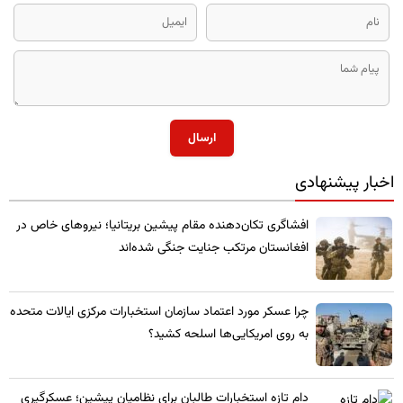
ارسال
اخبار پیشنهادی
​افشاگری تکان‌دهنده مقام پیشین بریتانیا؛ نیروهای خاص در
افغانستان مرتکب جنایت جنگی شده‌اند
چرا عسکر مورد اعتماد سازمان استخبارات مرکزی ایالات متحده
به روی امریکایی‌ها اسلحه کشید؟
​دام تازه استخبارات طالبان برای نظامیان پیشین؛ عسکرگیری