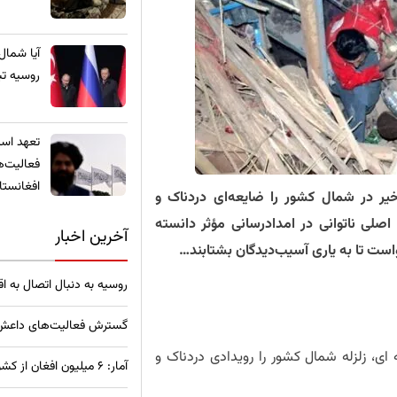
​آیا شمال
روسیه تب
تعهد استخ
فعالیت‌ه
افغانستا
یر در شمال کشور را ضایعه‌ای دردناک و
صلی ناتوانی در امدادرسانی مؤثر دانسته
آخرین اخبار
ست تا به یاری آسیب‌دیدگان بشتابند…
روسیه به دنبال اتصال به ا
گسترش فعالیت‌های داعش خ
ای، زلزله شمال کشور را رویدادی دردناک و
آمار: ۶ میلیون افغان از کشورهای همسایه به وطن بازگشته‌اند