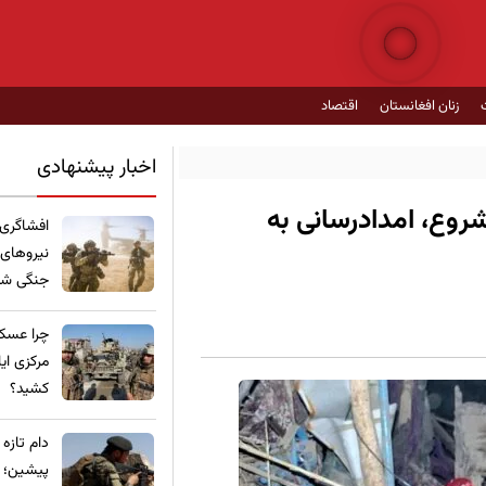
زنان افغانستان
اقتصاد
اخبار پیشنهادی
وع، امدادرسانی به
​افشاگری
نیروهای
جنگی شده
چرا عسکر
مرکزی ای
کشید؟
​دام تازه
پیشین؛ ع