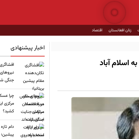
زنان افغانستان
اقتصاد
اخبار پیشنهادی
 اسلام آباد
​افشاگری
نیروهای
جنگی شده
چرا عسکر
مرکزی ای
کشید؟
​دام تازه
پیشین؛ ع