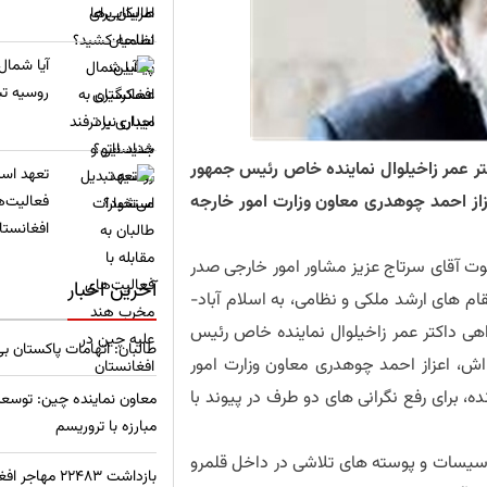
​آیا شمال
روسیه تب
تر عمر زاخیلوال نماینده خاص رئیس جمهور
تعهد استخ
زاز احمد چوهدری معاون وزارت امور خارجه
فعالیت‌ه
افغانستا
ت آقای سرتاج عزیز مشاور امور خارجی صدر
آخرین اخبار
م های ارشد ملکی و نظامی، به اسلام آباد-
هی داکتر عمر زاخیلوال نماینده خاص رئیس
طالبان: اتهامات پاکستان ب
اش، اعزاز احمد چوهدری معاون وزارت امور
، برای رفع نگرانی های دو طرف در پیوند با
معاون نماینده چین: توسعه
مبارزه با تروریسم
تأسیسات و پوسته های تلاشی در داخل قلمرو
بازداشت ۲۲۴۸۳ مهاجر افغان در ترکیه؛ آمار نگران‌کننده