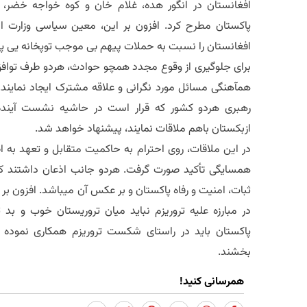
افغانستان در انگور هده، غلام خان و کوه خواجه خضر، 
پاکستان مطرح کرد. افزون بر این، معین سیاسی وزارت 
افغانستان را نسبت به حملات پیهم بی موجب توپخانه یی پاکس
برای جلوگیری از وقوع مجدد همچو حوادث، هردو طرف توافق ک
همآهنگی مسائل مورد نگرانی و علاقه مشترک ایجاد نمایند. 
رهبری هردو کشور که قرار است در حاشیه نشست آینده س
ازبکستان باهم ملاقات نمایند، پیشنهاد خواهد شد.
در این ملاقات، روی احترام به حاکمیت متقابل و تعهد به 
همسایگی تأکید صورت گرفت. هردو جانب اذعان داشتند که 
ثبات، امنیت و رفاه پاکستان و بر عکس آن میباشد. افزون ب
در مبارزه علیه تروریزم نباید میان تروریستان خوب و ب
پاکستان باید در راستای شکست تروریزم همکاری نموده و
بخشند.
همرسانی کنید!