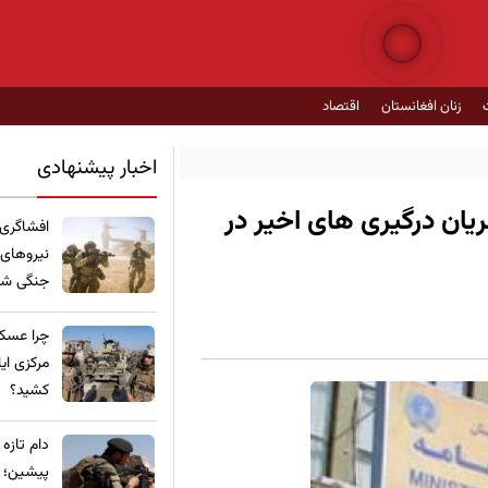
زنان افغانستان
اقتصاد
اخبار پیشنهادی
یان درگیری های اخیر در
​افشاگری
نیروهای
جنگی شده
چرا عسکر
مرکزی ای
کشید؟
​دام تازه
پیشین؛ ع