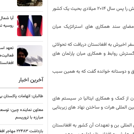
وی گفت که مطابق این سند، ایتالیا می تواند کمک های خویش را پس سال 2014 میلادی بحیث یک کشور
​آیا شمال
روسیه تب
 امضای سند همکاری های استراتژیک میان
فر اخیرش به افغانستان دریافت که تحولاتی
تعهد استخ
گسترش روابط و همکاری میان پارلمان های
فعالیت‌ه
افغانستا
عمیق و دوستانه خوانده گفت که به همین سبب
آخرین اخبار
طالبان: اتهامات پاکستان ب
ان از کمک و همکاری ایتالیا در سیستم های
 المللی هرات و ساختن نهاد های زیربنایی
معاون نماینده چین: توسعه
مبارزه با تروریسم
المللی بن و تعهدات آن کشور به افغانستان
بازداشت ۲۲۴۸۳ مهاجر افغان در ترکیه؛ آمار نگران‌کننده