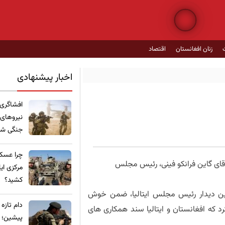
زنان افغانستان
اقتصاد
اخبار پیشنهادی
​افشاگری
نیروهای
جنگی شده
چرا عسکر
آقای گاین فرانکو فینی، رئیس مجلس
مرکزی ای
کشید؟
ین دیدار رئیس مجلس ایتالیا، ضمن خوش
​دام تازه
که افغانستان و ایتالیا سند همکاری های
پیشین؛ ع