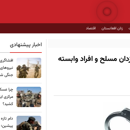
زنان افغانستان
اقتصاد
اخبار پیشنهادی
ان مسلح و افراد وابسته
​افشاگری
نیروهای
جنگی شده
چرا عسکر
مرکزی ای
کشید؟
​دام تازه
پیشین؛ ع