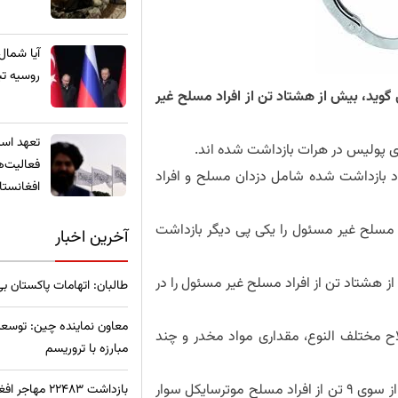
​آیا شمال
روسیه تب
گوید، بیش از هشتاد تن از افراد مسلح غیر
تعهد استخ
ی پولیس در هرات بازداشت شده اند.
فعالیت‌ه
اد بازداشت شده شامل دزدان مسلح و افراد
افغانستا
 مسلح غیر مسئول را یکی پی دیگر بازداشت
آخرین اخبار
ز هشتاد تن از افراد مسلح غیر مسئول را در
طالبان: اتهامات پاکستان ب
معاون نماینده چین: توسعه
اح مختلف النوع، مقداری مواد مخدر و چند
مبارزه با تروریسم
سال گذشته در پهلوی اختطاف ها، ترور اقشار مختلف مردم از سوی ۹ تن از افراد مسلح موترسایکل سوار
بازداشت ۲۲۴۸۳ مهاجر افغان در ترکیه؛ آمار نگران‌کننده