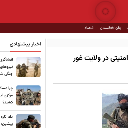
زنان افغانستان
اقتصاد
اخبار پیشنهادی
نیتی در ولایت غور
​افشاگری
نیروهای
جنگی شده
چرا عسکر
مرکزی ای
کشید؟
​دام تازه
پیشین؛ ع