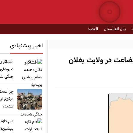
زنان افغانستان
اقتصاد
اخبار پیشنهادی
بضاعت در ولایت بغلان
​افشاگری
نیروهای
جنگی شده
چرا عسکر
مرکزی ای
کشید؟
​دام تازه
پیشین؛ ع