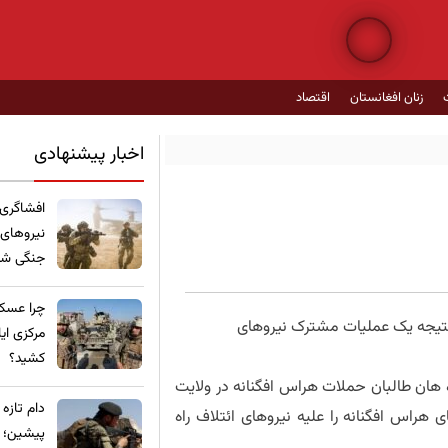
زنان افغانستان
اقتصاد
اخبار پیشنهادی
​افشاگری
نیروهای
جنگی شده
چرا عسکر
 نتیجه یک عملیات مشترک نیروهای
مرکزی ای
کشید؟
ه هان طالبان حملات هراس افگنانه در ولایت
​دام تازه
راس افگنانه را علیه نیروهای ائتلاف راه
پیشین؛ ع