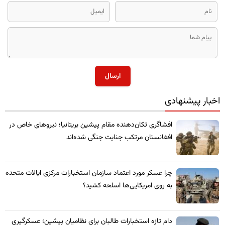
ارسال
اخبار پیشنهادی
​افشاگری تکان‌دهنده مقام پیشین بریتانیا؛ نیروهای خاص در
افغانستان مرتکب جنایت جنگی شده‌اند
چرا عسکر مورد اعتماد سازمان استخبارات مرکزی ایالات متحده
به روی امریکایی‌ها اسلحه کشید؟
​دام تازه استخبارات طالبان برای نظامیان پیشین؛ عسکرگیری