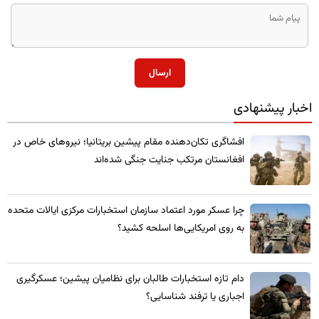
ارسال
اخبار پیشنهادی
​افشاگری تکان‌دهنده مقام پیشین بریتانیا؛ نیروهای خاص در
افغانستان مرتکب جنایت جنگی شده‌اند
چرا عسکر مورد اعتماد سازمان استخبارات مرکزی ایالات متحده
به روی امریکایی‌ها اسلحه کشید؟
​دام تازه استخبارات طالبان برای نظامیان پیشین؛ عسکرگیری
اجباری یا ترفند شناسایی؟