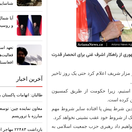
شناسایی
​آیا شما
و روسیه
تعهد است
هوری از راهکار اشرف غنی برای انحصار قدرت
فعالیت‌
افغانستا
 مزار شریف اعلام کرد حتی یک روز تاخیر
آخرین اخبار
ت استیم، زیرا حکومت از طریق کمسیون
طالبان: اتهامات پاکستان
ن کرده است.
ندین شرط پیش پا افتاده سایر شروط مهم
معاون نماینده چین: توسع
مبارزه با تروریسم
ک از شروط خود عقب نشینی نخواهد کرد.
خواهیم داد رهبری حزب جمعیت اسلامی به
بازداشت ۲۲۴۸۳ مهاجر افغان در ترکیه؛ آمار نگران‌کننده