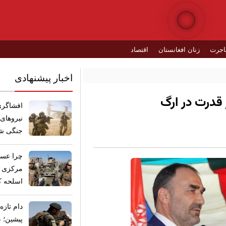
اجرت
زنان افغانستان
اقتصاد
اخبار پیشنهادی
 قدرت در ارگ
​افشاگری
نیروهای
جنگی شد
چرا عسک
مرکزی ای
اسلحه ک
​دام تاز
پیشین؛ ع